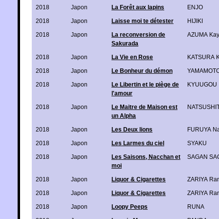
2018
Japon
La Forêt aux lapins
ENJO
2018
Japon
Laisse moi te détester
HIJIKI
2018
Japon
La reconversion de
AZUMA Ka
Sakurada
2018
Japon
La Vie en Rose
KATSURA K
2018
Japon
Le Bonheur du démon
YAMAMOTO 
2018
Japon
Le Libertin et le piège de
KYUUGOU
l'amour
2018
Japon
Le Maitre de Maison est
NATSUSHIT
un Alpha
2018
Japon
Les Deux lions
FURUYA Na
2018
Japon
Les Larmes du ciel
SYAKU
2018
Japon
Les Saisons, Nacchan et
SAGAN SA
moi
2018
Japon
Liquor & Cigarettes
ZARIYA Ra
2018
Japon
Liquor & Cigarettes
ZARIYA Ra
2018
Japon
Loopy Peeps
RUNA