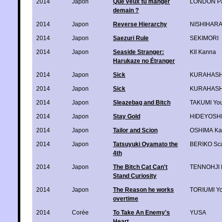
2014
Japon
Que veux tu manger
LONDON Pa
demain ?
2014
Japon
Reverse Hierarchy
NISHIHARA 
2014
Japon
Saezuri Rule
SEKIMORI
2014
Japon
Seaside Stranger:
KII Kanna
Harukaze no Étranger
2014
Japon
Sick
KURAHASH
2014
Japon
Sick
KURAHASH
2014
Japon
Sleazebag and Bitch
TAKUMI Yo
2014
Japon
Stay Gold
HIDEYOSH
2014
Japon
Tailor and Scion
OSHIMA K
2014
Japon
Tatsuyuki Oyamato the
BERIKO Sca
4th
2014
Japon
The Bitch Cat Can't
TENNOHJI 
Stand Curiosity
2014
Japon
The Reason he works
TORIUMI Y
overtime
2014
Corée
To Take An Enemy's
YUSA
Heart