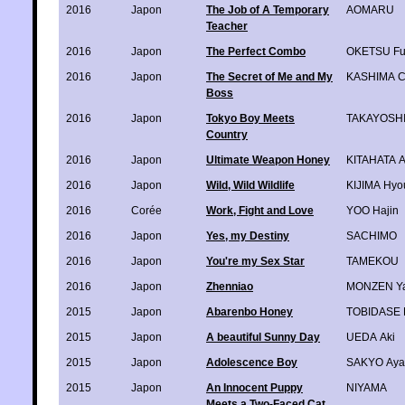
2016
Japon
The Job of A Temporary
AOMARU
Teacher
2016
Japon
The Perfect Combo
OKETSU Fu
2016
Japon
The Secret of Me and My
KASHIMA C
Boss
2016
Japon
Tokyo Boy Meets
TAKAYOSHI 
Country
2016
Japon
Ultimate Weapon Honey
KITAHATA 
2016
Japon
Wild, Wild Wildlife
KIJIMA Hyo
2016
Corée
Work, Fight and Love
YOO Hajin
2016
Japon
Yes, my Destiny
SACHIMO
2016
Japon
You're my Sex Star
TAMEKOU
2016
Japon
Zhenniao
MONZEN Ya
2015
Japon
Abarenbo Honey
TOBIDASE 
2015
Japon
A beautiful Sunny Day
UEDA Aki
2015
Japon
Adolescence Boy
SAKYO Aya
2015
Japon
An Innocent Puppy
NIYAMA
Meets a Two-Faced Cat