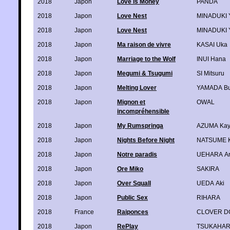
2018
Japon
Love is Money
PANDA
2018
Japon
Love Nest
MINADUKI 
2018
Japon
Love Nest
MINADUKI 
2018
Japon
Ma raison de vivre
KASAI Uka
2018
Japon
Marriage to the Wolf
INUI Hana
2018
Japon
Megumi & Tsugumi
SI Mitsuru
2018
Japon
Melting Lover
YAMADA Bu
2018
Japon
Mignon et
OWAL
incompréhensible
2018
Japon
My Rumspringa
AZUMA Ka
2018
Japon
Nights Before Night
NATSUME K
2018
Japon
Notre paradis
UEHARA Ar
2018
Japon
Ore Miko
SAKIRA
2018
Japon
Over Squall
UEDA Aki
2018
Japon
Public Sex
RIHARA
2018
France
Raiponces
CLOVER D
2018
Japon
RePlay
TSUKAHARA