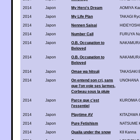
2014
Japon
My Hero's Dream
AOMIYA Ka
2014
Japon
My Life Plan
TAKAGI Ry
2014
Japon
Nennen Saisai
HIDEYOSH
2014
Japon
Number Call
FURUYA Na
2014
Japon
O.B. Occupation to
NAKAMURA
Beloved
2014
Japon
O.B. Occupation to
NAKAMURA
Beloved
2014
Japon
Omae wa hitsuji
TAKASAKI 
2014
Japon
On entend son cri, sans
UNOHANA
que l'on voie ses larmes,
Corbeau sous la pluie
2014
Japon
Parce que c'est
KUROIWA C
l'essentiel
2014
Japon
Playtime AV
KITAZAWA 
2014
Japon
Pure Fetishism
NATSUME K
2014
Japon
Qualia under the snow
KII Kanna