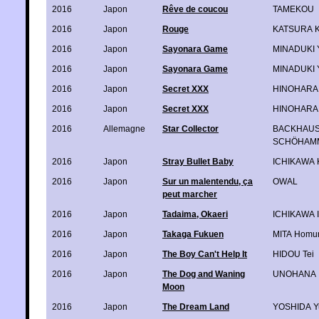
2016
Japon
Rêve de coucou
TAMEKOU
2016
Japon
Rouge
KATSURA K
2016
Japon
Sayonara Game
MINADUKI 
2016
Japon
Sayonara Game
MINADUKI 
2016
Japon
Secret XXX
HINOHARA
2016
Japon
Secret XXX
HINOHARA
2016
Allemagne
Star Collector
BACKHAUS
SCHÖHAMM
2016
Japon
Stray Bullet Baby
ICHIKAWA 
2016
Japon
Sur un malentendu, ça
OWAL
peut marcher
2016
Japon
Tadaima, Okaeri
ICHIKAWA I
2016
Japon
Takaga Fukuen
MITA Homu
2016
Japon
The Boy Can't Help It
HIDOU Tei
2016
Japon
The Dog and Waning
UNOHANA
Moon
2016
Japon
The Dream Land
YOSHIDA Y