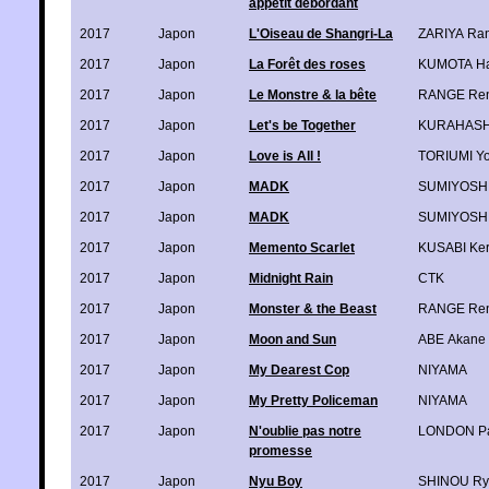
appétit débordant
2017
Japon
L'Oiseau de Shangri-La
ZARIYA Ra
2017
Japon
La Forêt des roses
KUMOTA Ha
2017
Japon
Le Monstre & la bête
RANGE Ren
2017
Japon
Let's be Together
KURAHASH
2017
Japon
Love is All !
TORIUMI Y
2017
Japon
MADK
SUMIYOSHI
2017
Japon
MADK
SUMIYOSHI
2017
Japon
Memento Scarlet
KUSABI Ker
2017
Japon
Midnight Rain
CTK
2017
Japon
Monster & the Beast
RANGE Ren
2017
Japon
Moon and Sun
ABE Akane
2017
Japon
My Dearest Cop
NIYAMA
2017
Japon
My Pretty Policeman
NIYAMA
2017
Japon
N'oublie pas notre
LONDON Pa
promesse
2017
Japon
Nyu Boy
SHINOU Ry