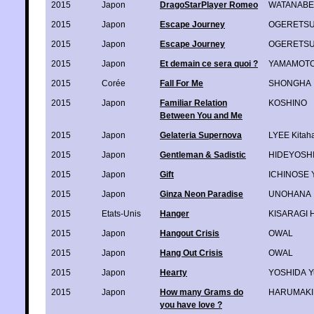
2015
Japon
DragoStarPlayer Romeo
WATANABE 
2015
Japon
Escape Journey
OGERETSU
2015
Japon
Escape Journey
OGERETSU
2015
Japon
Et demain ce sera quoi ?
YAMAMOTO 
2015
Corée
Fall For Me
SHONGHA
2015
Japon
Familiar Relation
KOSHINO
Between You and Me
2015
Japon
Gelateria Supernova
LYEE Kitah
2015
Japon
Gentleman & Sadistic
HIDEYOSH
2015
Japon
Gift
ICHINOSE 
2015
Japon
Ginza Neon Paradise
UNOHANA
2015
Etats-Unis
Hanger
KISARAGI H
2015
Japon
Hangout Crisis
OWAL
2015
Japon
Hang Out Crisis
OWAL
2015
Japon
Hearty
YOSHIDA Y
2015
Japon
How many Grams do
HARUMAKI 
you have love ?