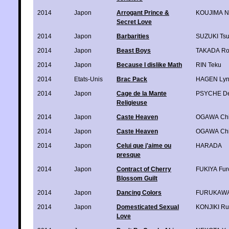
2014
Japon
Arrogant Prince &
KOUJIMA N
Secret Love
2014
Japon
Barbarities
SUZUKI Tsu
2014
Japon
Beast Boys
TAKADA Ro
2014
Japon
Because I dislike Math
RIN Teku
2014
Etats-Unis
Brac Pack
HAGEN Ly
2014
Japon
Cage de la Mante
PSYCHE De
Religieuse
2014
Japon
Caste Heaven
OGAWA Ch
2014
Japon
Caste Heaven
OGAWA Ch
2014
Japon
Celui que j'aime ou
HARADA
presque
2014
Japon
Contract of Cherry
FUKIYA Fur
Blossom Guilt
2014
Japon
Dancing Colors
FURUKAWA
2014
Japon
Domesticated Sexual
KONJIKI R
Love