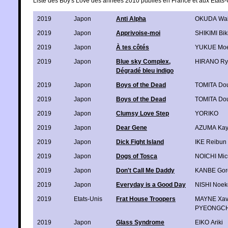
Liste des Boy's Love des années 2010 publiés en France et aux Etats-
2019
Japon
Anti Alpha
OKUDA Wa
2019
Japon
Apprivoise-moi
SHIKIMI Bik
2019
Japon
À tes côtés
YUKUE Moe
2019
Japon
Blue sky Complex,
HIRANO Ry
Dégradé bleu indigo
2019
Japon
Boys of the Dead
TOMITA Dou
2019
Japon
Boys of the Dead
TOMITA Dou
2019
Japon
Clumsy Love Step
YORIKO
2019
Japon
Dear Gene
AZUMA Ka
2019
Japon
Dick Fight Island
IKE Reibun
2019
Japon
Dogs of Tosca
NOICHI Mic
2019
Japon
Don't Call Me Daddy
KANBE Gor
2019
Japon
Everyday is a Good Day
NISHI Noek
2019
Etats-Unis
Frat House Troopers
MAYNE Xav
PYEONGC
2019
Japon
Glass Syndrome
EIKO Ariki