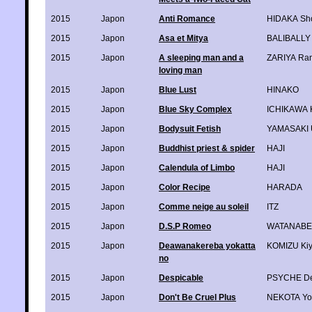
2015
Japon
Anti Romance
HIDAKA Sh
2015
Japon
Asa et Mitya
BALIBALLY 
2015
Japon
A sleeping man and a
ZARIYA Ra
loving man
2015
Japon
Blue Lust
HINAKO
2015
Japon
Blue Sky Complex
ICHIKAWA 
2015
Japon
Bodysuit Fetish
YAMASAKI 
2015
Japon
Buddhist priest & spider
HAJI
2015
Japon
Calendula of Limbo
HAJI
2015
Japon
Color Recipe
HARADA
2015
Japon
Comme neige au soleil
ITZ
2015
Japon
D.S.P Romeo
WATANABE 
2015
Japon
Deawanakereba yokatta
KOMIZU Ki
no
2015
Japon
Despicable
PSYCHE De
2015
Japon
Don't Be Cruel Plus
NEKOTA Yo