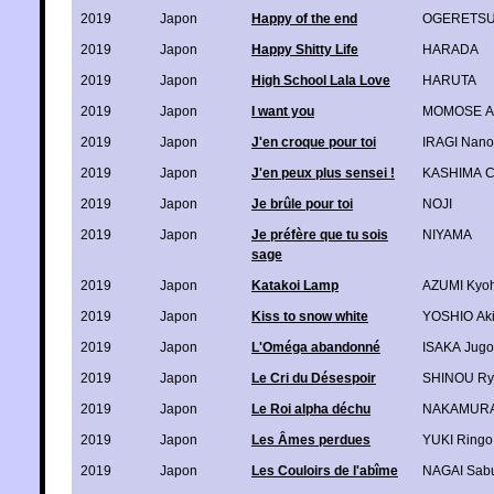
2019
Japon
Happy of the end
OGERETSU
2019
Japon
Happy Shitty Life
HARADA
2019
Japon
High School Lala Love
HARUTA
2019
Japon
I want you
MOMOSE A
2019
Japon
J'en croque pour toi
IRAGI Nano
2019
Japon
J'en peux plus sensei !
KASHIMA C
2019
Japon
Je brûle pour toi
NOJI
2019
Japon
Je préfère que tu sois
NIYAMA
sage
2019
Japon
Katakoi Lamp
AZUMI Kyoh
2019
Japon
Kiss to snow white
YOSHIO Aki
2019
Japon
L'Oméga abandonné
ISAKA Jugo
2019
Japon
Le Cri du Désespoir
SHINOU Ry
2019
Japon
Le Roi alpha déchu
NAKAMURA
2019
Japon
Les Âmes perdues
YUKI Ringo
2019
Japon
Les Couloirs de l'abîme
NAGAI Sab