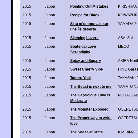
2015
Japon
Pointing Out Mistakes
KIRISHIMA 
2015
Japon
Recipe for Black
KOIWAZURAI
2015
Japon
Si tu m'emmenais sur
YAMADA 2
une île déserte
2015
Japon
Sleeping Lovers
ASAI Sai
2015
Japon
Souteigai Love
MECO
Serendipity
2015
Japon
Spicy and Sugary
AKIRA Nori
2015
Japon
Sweet Cherry Vibe
HINO Gara
2015
Japon
Tadoru Yubi
TAKASAKI 
2015
Japon
The Beast is next to me
YAMATO N
2015
Japon
The Capricious Love is
NOHAGI Ak
Moderate
2015
Japon
The Monster Exposed
OGERETSU
2015
Japon
The Proper way to write
OGERETSU
love
2015
Japon
The Seesaw Game
KASHIMA C