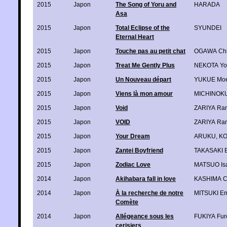
2015
Japon
The Song of Yoru and
HARADA
Asa
2015
Japon
Total Eclipse of the
SYUNDEI
Eternal Heart
2015
Japon
Touche pas au petit chat
OGAWA Ch
2015
Japon
Treat Me Gently Plus
NEKOTA Yo
2015
Japon
Un Nouveau départ
YUKUE Moe
2015
Japon
Viens là mon amour
MICHINOKU
2015
Japon
Void
ZARIYA Ra
2015
Japon
VOID
ZARIYA Ra
2015
Japon
Your Dream
ARUKU
,
KO
2015
Japon
Zantei Boyfriend
TAKASAKI 
2015
Japon
Zodiac Love
MATSUO Is
2014
Japon
Akihabara fall in love
KASHIMA C
2014
Japon
À la recherche de notre
MITSUKI E
Comète
2014
Japon
Allégeance sous les
FUKIYA Fur
cerisiers