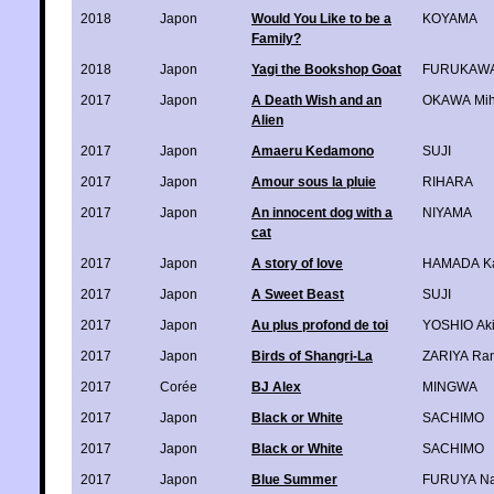
2018
Japon
Would You Like to be a
KOYAMA
Family?
2018
Japon
Yagi the Bookshop Goat
FURUKAWA
2017
Japon
A Death Wish and an
OKAWA Mih
Alien
2017
Japon
Amaeru Kedamono
SUJI
2017
Japon
Amour sous la pluie
RIHARA
2017
Japon
An innocent dog with a
NIYAMA
cat
2017
Japon
A story of love
HAMADA K
2017
Japon
A Sweet Beast
SUJI
2017
Japon
Au plus profond de toi
YOSHIO Aki
2017
Japon
Birds of Shangri-La
ZARIYA Ra
2017
Corée
BJ Alex
MINGWA
2017
Japon
Black or White
SACHIMO
2017
Japon
Black or White
SACHIMO
2017
Japon
Blue Summer
FURUYA Na