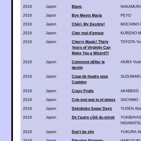
2018
Japon
Blanc
NAKAMURA
2018
Japon
Boy Meets Maria
PEYO
2018
Japon
Chéri, My Destiny!
MOCHINO 
2018
Japon
Cher mal d'amour
KURENO Ma
2018
Japon
Cherry Magic! Thirty
TOYOTA Yu
Years of Virginity Can
Make You a Wizard?!
2018
Japon
Comment défier le
AKIRA Yosh
destin
2018
Japon
Coup de foudre pour
SUZUMARU
Cupidon
2018
Japon
Crazy Fruits
AKABEKO
2018
Japon
Crie-moi que tu m'aimes
SACHIMO
2018
Japon
Dekoboko Sugar Days
YUSEN Ats
2018
Japon
De l'autre côté du miroir
YUKIBAYAS
HISAMATSU
2018
Japon
Don't be shy
YUKURA Ak
2018
Japon
Elevator Strategy
HARUYUKI