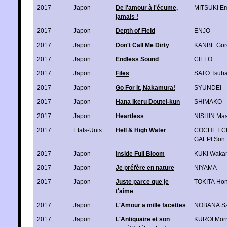
2017
Japon
De l'amour à l'écume,
MITSUKI E
jamais !
2017
Japon
Depth of Field
ENJO
2017
Japon
Don't Call Me Dirty
KANBE Gor
2017
Japon
Endless Sound
CIELO
2017
Japon
Files
SATO Tsub
2017
Japon
Go For It, Nakamura!
SYUNDEI
2017
Japon
Hana Ikeru Doutei-kun
SHIMAKO
2017
Japon
Heartless
NISHIN Ma
2017
Etats-Unis
Hell & High Water
COCHET Ch
GAEPI Son
2017
Japon
Inside Full Bloom
KUKI Waka
2017
Japon
Je préfère en nature
NIYAMA
2017
Japon
Juste parce que je
TOKITA Hon
t'aime
2017
Japon
L'Amour a mille facettes
NOBANA Sa
2017
Japon
L'Antiquaire et son
KUROI Mor