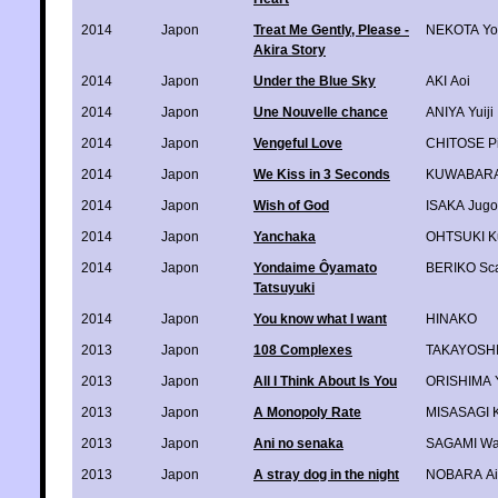
2014
Japon
Treat Me Gently, Please -
NEKOTA Yo
Akira Story
2014
Japon
Under the Blue Sky
AKI Aoi
2014
Japon
Une Nouvelle chance
ANIYA Yuiji
2014
Japon
Vengeful Love
CHITOSE P
2014
Japon
We Kiss in 3 Seconds
KUWABARA
2014
Japon
Wish of God
ISAKA Jugo
2014
Japon
Yanchaka
OHTSUKI K
2014
Japon
Yondaime Ôyamato
BERIKO Sca
Tatsuyuki
2014
Japon
You know what I want
HINAKO
2013
Japon
108 Complexes
TAKAYOSHI 
2013
Japon
All I Think About Is You
ORISHIMA 
2013
Japon
A Monopoly Rate
MISASAGI 
2013
Japon
Ani no senaka
SAGAMI W
2013
Japon
A stray dog in the night
NOBARA Ai