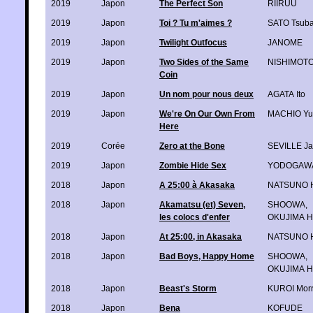
2019
Japon
The Perfect Son
RIIRUU
2019
Japon
Toi ? Tu m'aimes ?
SATO Tsub
2019
Japon
Twilight Outfocus
JANOME
2019
Japon
Two Sides of the Same
NISHIMOTO
Coin
2019
Japon
Un nom pour nous deux
AGATA Ito
2019
Japon
We're On Our Own From
MACHIO Yu
Here
2019
Corée
Zero at the Bone
SEVILLE J
2019
Japon
Zombie Hide Sex
YODOGAWA
2018
Japon
A 25:00 à Akasaka
NATSUNO H
2018
Japon
Akamatsu (et) Seven,
SHOOWA
,
les colocs d'enfer
OKUJIMA H
2018
Japon
At 25:00, in Akasaka
NATSUNO H
2018
Japon
Bad Boys, Happy Home
SHOOWA
,
OKUJIMA H
2018
Japon
Beast's Storm
KUROI Mor
2018
Japon
Bena
KOFUDE