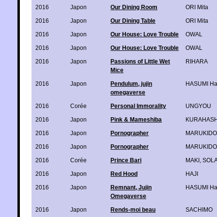
2016
Japon
Our Dining Room
ORI Mita
2016
Japon
Our Dining Table
ORI Mita
2016
Japon
Our House: Love Trouble
OWAL
2016
Japon
Our House: Love Trouble
OWAL
2016
Japon
Passions of Little Wet
RIHARA
Mice
2016
Japon
Pendulum, jujin
HASUMI H
omegaverse
2016
Corée
Personal Immorality
UNGYOU
2016
Japon
Pink & Mameshiba
KURAHASH
2016
Japon
Pornographer
MARUKIDO
2016
Japon
Pornographer
MARUKIDO
2016
Corée
Prince Bari
MAKI
,
SOL
2016
Japon
Red Hood
HAJI
2016
Japon
Remnant, Jujin
HASUMI H
Omegaverse
2016
Japon
Rends-moi beau
SACHIMO