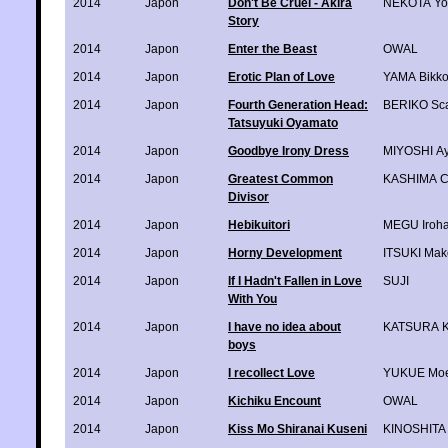
2014
Japon
Don't Be Cruel - Akira
NEKOTA Yo
Story
2014
Japon
Enter the Beast
OWAL
2014
Japon
Erotic Plan of Love
YAMA Bikk
2014
Japon
Fourth Generation Head:
BERIKO Sca
Tatsuyuki Oyamato
2014
Japon
Goodbye Irony Dress
MIYOSHI Ay
2014
Japon
Greatest Common
KASHIMA C
Divisor
2014
Japon
Hebikuitori
MEGU Iroh
2014
Japon
Horny Development
ITSUKI Mak
2014
Japon
If I Hadn't Fallen in Love
SUJI
With You
2014
Japon
I have no idea about
KATSURA K
boys
2014
Japon
I recollect Love
YUKUE Moe
2014
Japon
Kichiku Encount
OWAL
2014
Japon
Kiss Mo Shiranai Kuseni
KINOSHITA 