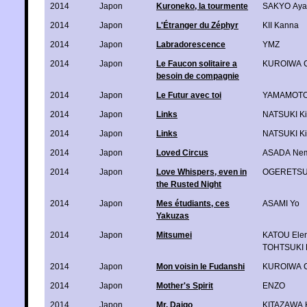
2014
Japon
Kuroneko, la tourmente
SAKYO Aya
2014
Japon
L'Étranger du Zéphyr
KII Kanna
2014
Japon
Labradorescence
YMZ
2014
Japon
Le Faucon solitaire a
KUROIWA C
besoin de compagnie
2014
Japon
Le Futur avec toi
YAMAMOTO 
2014
Japon
Links
NATSUKI Ki
2014
Japon
Links
NATSUKI Ki
2014
Japon
Loved Circus
ASADA Ne
2014
Japon
Love Whispers, even in
OGERETSU
the Rusted Night
2014
Japon
Mes étudiants, ces
ASAMI Yo
Yakuzas
2014
Japon
Mitsumei
KATOU Ele
TOHTSUKI 
2014
Japon
Mon voisin le Fudanshi
KUROIWA C
2014
Japon
Mother's Spirit
ENZO
2014
Japon
Mr. Daigo
KITAZAWA 