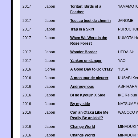
2017
Japon
Toritan: Birds of a
YAMAMOTO 
Feather
2017
Japon
Tout au bout du chemin
JANOME
2017
Japon
Trap in a Skirt
PURUCHO
2017
Japon
When We Were in the
KUMOTA Ha
Rose Forest
2017
Japon
Wonder Border
UEDA Aki
2017
Japon
Yankee en danger
YAO
2016
Corée
A Good Day to Go Crazy
YUSA
2016
Japon
A mon tour de pleurer
KUSABI Ker
2016
Japon
Androgynous
ASHIHARA 
2016
Japon
Bi no Kyoujin X Side
IKE Reibun
2016
Japon
By my side
NATSUME K
2016
Japon
Can an Otaku Like Me
WACOCO W
Really Be an Idol!?
2016
Japon
Change World
MINADUKI 
2016
Japon
Change World
MINADUKI 