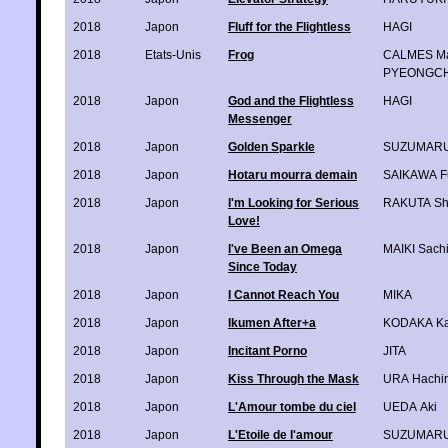
2018
Japon
Fluff for the Flightless
HAGI
2018
Etats-Unis
Frog
CALMES Ma
PYEONGC
2018
Japon
God and the Flightless
HAGI
Messenger
2018
Japon
Golden Sparkle
SUZUMARU
2018
Japon
Hotaru mourra demain
SAIKAWA F
2018
Japon
I'm Looking for Serious
RAKUTA Sh
Love!
2018
Japon
I've Been an Omega
MAIKI Sach
Since Today
2018
Japon
I Cannot Reach You
MIKA
2018
Japon
Ikumen After+a
KODAKA K
2018
Japon
Incitant Porno
JITA
2018
Japon
Kiss Through the Mask
URA Hachi
2018
Japon
L'Amour tombe du ciel
UEDA Aki
2018
Japon
L'Etoile de l'amour
SUZUMARU