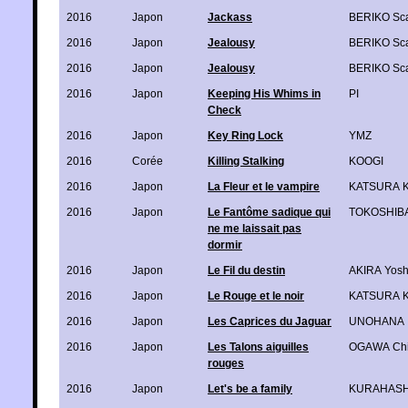
2016
Japon
Jackass
BERIKO Sca
2016
Japon
Jealousy
BERIKO Sca
2016
Japon
Jealousy
BERIKO Sca
2016
Japon
Keeping His Whims in
PI
Check
2016
Japon
Key Ring Lock
YMZ
2016
Corée
Killing Stalking
KOOGI
2016
Japon
La Fleur et le vampire
KATSURA K
2016
Japon
Le Fantôme sadique qui
TOKOSHIB
ne me laissait pas
dormir
2016
Japon
Le Fil du destin
AKIRA Yosh
2016
Japon
Le Rouge et le noir
KATSURA K
2016
Japon
Les Caprices du Jaguar
UNOHANA
2016
Japon
Les Talons aiguilles
OGAWA Ch
rouges
2016
Japon
Let's be a family
KURAHASH