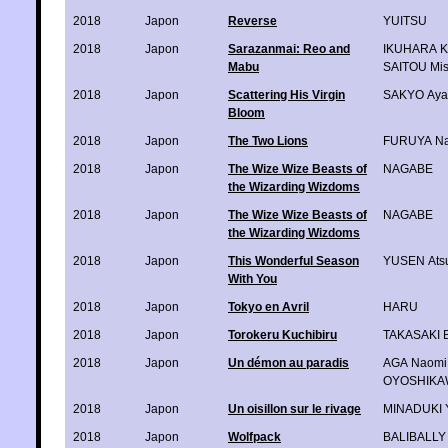
2018
Japon
Reverse
YUITSU
2018
Japon
Sarazanmai: Reo and
IKUHARA K
Mabu
SAITOU Mis
2018
Japon
Scattering His Virgin
SAKYO Aya
Bloom
2018
Japon
The Two Lions
FURUYA Na
2018
Japon
The Wize Wize Beasts of
NAGABE
the Wizarding Wizdoms
2018
Japon
The Wize Wize Beasts of
NAGABE
the Wizarding Wizdoms
2018
Japon
This Wonderful Season
YUSEN Ats
With You
2018
Japon
Tokyo en Avril
HARU
2018
Japon
Torokeru Kuchibiru
TAKASAKI 
2018
Japon
Un démon au paradis
AGA Naomi
OYOSHIKA
2018
Japon
Un oisillon sur le rivage
MINADUKI 
2018
Japon
Wolfpack
BALIBALLY 