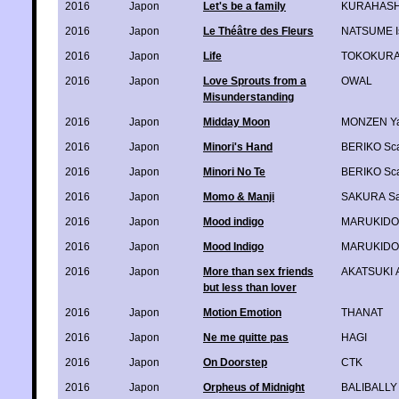
2016
Japon
Let's be a family
KURAHASH
2016
Japon
Le Théâtre des Fleurs
NATSUME I
2016
Japon
Life
TOKOKURA
2016
Japon
Love Sprouts from a
OWAL
Misunderstanding
2016
Japon
Midday Moon
MONZEN Ya
2016
Japon
Minori's Hand
BERIKO Sca
2016
Japon
Minori No Te
BERIKO Sca
2016
Japon
Momo & Manji
SAKURA S
2016
Japon
Mood indigo
MARUKIDO
2016
Japon
Mood Indigo
MARUKIDO
2016
Japon
More than sex friends
AKATSUKI
but less than lover
2016
Japon
Motion Emotion
THANAT
2016
Japon
Ne me quitte pas
HAGI
2016
Japon
On Doorstep
CTK
2016
Japon
Orpheus of Midnight
BALIBALLY 