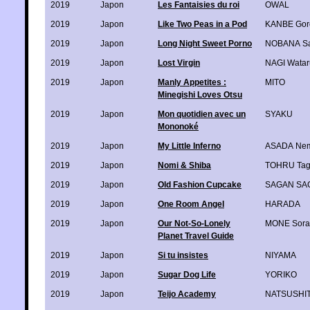
2019
Japon
Les Fantaisies du roi
OWAL
2019
Japon
Like Two Peas in a Pod
KANBE Gor
2019
Japon
Long Night Sweet Porno
NOBANA Sa
2019
Japon
Lost Virgin
NAGI Watar
2019
Japon
Manly Appetites :
MITO
Minegishi Loves Otsu
2019
Japon
Mon quotidien avec un
SYAKU
Mononoké
2019
Japon
My Little Inferno
ASADA Ne
2019
Japon
Nomi & Shiba
TOHRU Tag
2019
Japon
Old Fashion Cupcake
SAGAN SA
2019
Japon
One Room Angel
HARADA
2019
Japon
Our Not-So-Lonely
MONE Sora
Planet Travel Guide
2019
Japon
Si tu insistes
NIYAMA
2019
Japon
Sugar Dog Life
YORIKO
2019
Japon
Teijo Academy
NATSUSHIT