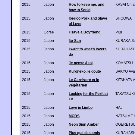
2015
Japon
How to keep me, and
KASAI Chia
how to Scold
2015
Japon
Iberico Pork and Slave
SHOOWA
of Love
2015
Corée
I Have a Boyfriend
PIBI
2015
Japon
Ito-San
KURAKA Su
2015
Japon
I want to what's lovers
KURAHASH
do
2015
Japon
Je pense à toi
KOMATSU
2015
Japon
Kuroneko, le doute
SAKYO Aya
2015
Japon
Le Carnivore et le
KITAHATA 
végétarien
2015
Japon
Looking for the Perfect
TAKATSUKI
Fit
2015
Japon
Love in Limbo
HAJI
2015
Japon
MODS
NATSUME K
2015
Japon
Neon Sign Amber
OGERETSU
2015
Japon
Plus que des amis
KURAHASH