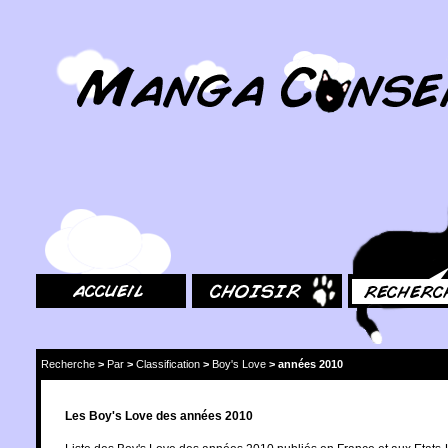
MangaConseil.com
Accueil
Choisir
Rechercher
Recherche
>
Par
>
Classification
>
Boy's Love
>
années 2010
Les Boy's Love des années 2010