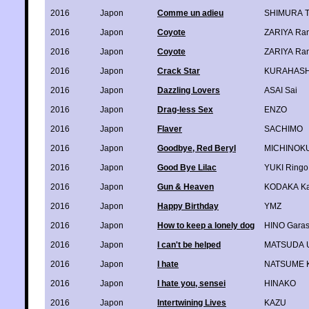
2016
Japon
Comme un adieu
SHIMURA T
2016
Japon
Coyote
ZARIYA Ra
2016
Japon
Coyote
ZARIYA Ra
2016
Japon
Crack Star
KURAHASH
2016
Japon
Dazzling Lovers
ASAI Sai
2016
Japon
Drag-less Sex
ENZO
2016
Japon
Flaver
SACHIMO
2016
Japon
Goodbye, Red Beryl
MICHINOKU
2016
Japon
Good Bye Lilac
YUKI Ringo
2016
Japon
Gun & Heaven
KODAKA K
2016
Japon
Happy Birthday
YMZ
2016
Japon
How to keep a lonely dog
HINO Gara
2016
Japon
I can't be helped
MATSUDA U
2016
Japon
I hate
NATSUME K
2016
Japon
I hate you, sensei
HINAKO
2016
Japon
Intertwining Lives
KAZU