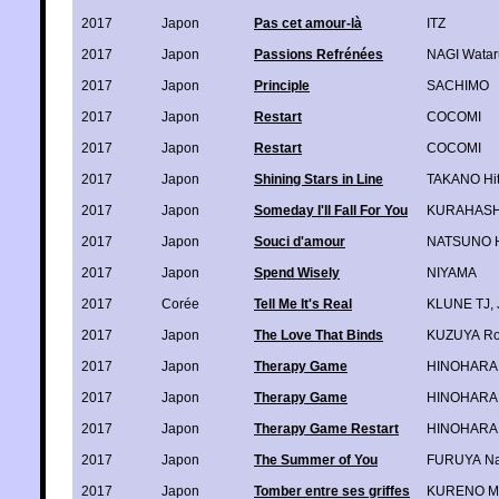
2017
Japon
Pas cet amour-là
ITZ
2017
Japon
Passions Refrénées
NAGI Watar
2017
Japon
Principle
SACHIMO
2017
Japon
Restart
COCOMI
2017
Japon
Restart
COCOMI
2017
Japon
Shining Stars in Line
TAKANO Hi
2017
Japon
Someday I'll Fall For You
KURAHASH
2017
Japon
Souci d'amour
NATSUNO H
2017
Japon
Spend Wisely
NIYAMA
2017
Corée
Tell Me It's Real
KLUNE TJ
,
2017
Japon
The Love That Binds
KUZUYA R
2017
Japon
Therapy Game
HINOHARA
2017
Japon
Therapy Game
HINOHARA
2017
Japon
Therapy Game Restart
HINOHARA
2017
Japon
The Summer of You
FURUYA Na
2017
Japon
Tomber entre ses griffes
KURENO Ma