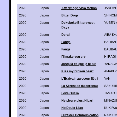
2020
Japon
Afterimage Slow Motion
JANOM
2020
Japon
Bitter Drop
SHINOMI
2020
Japon
Dekoboko Bittersweet
YUSEN A
Days
2020
Japon
Derail
AIBA Ky
2020
Japon
Fangs
BALIBALL
2020
Japon
Fangs
BALIBALL
2020
Japon
I'll make you cry
HIIRAGI
2020
Japon
Jusqu'à ce que je te tue
YANAGIS
2020
Japon
Kiss my broken heart
AMAKI I
2020
Japon
L'Ecrivain au coeur flétri
YAN
2020
Japon
La Sérénade du corbeau
SAKUHI
2020
Japon
Love Qualia
TAMAO 
2020
Japon
Ne pleure plus, Hibari
MINAZUK
2020
Japon
No Doubt Lilac
KUKI W
2020
Japon
Outsider Communication
NATSUM