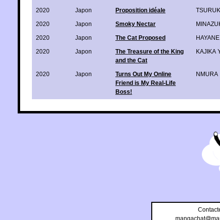
2020
Japon
Proposition idéale
TSURUK
2020
Japon
Smoky Nectar
MINAZUK
2020
Japon
The Cat Proposed
HAYANE 
2020
Japon
The Treasure of the King
KAJIKA 
and the Cat
2020
Japon
Turns Out My Online
NMURA
Friend is My Real-Life
Boss!
Contact
mangachat@man