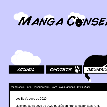
MangaConseil.com
Accueil
Choisir
Rechercher
Recherche
>
Par
>
Classification
>
Boy's Love
>
années 2020
>
2020
Les Boy's Love de 2020
Liste des Boy's Love de 2020 publiés en France et aux Etats-Unis