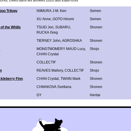
Unis, créés dans les années 2020 aux Etats-Unis
boo Trilogy
NIIMURA J-M. Ken
Seinen
XU Anne
,
GOTO Hiromi
Seinen
of the Whills
TSUEI Jon
,
SUBARU
,
Shonen
RUCKA Greg
TIERNEY John
,
AGROSHKA
Shonen
s
MONGTMOMERY MAUD Lucy
,
Shojo
CHAN Crystal
COLLECTIF
Shonen
an
REAVES Mallory
,
COLLECTIF
Shojo
kleberry Finn
CHAN Crystal
,
TWAIN Mark
Shonen
CHMAKOVA Svetlana
Shonen
GY
Hentai