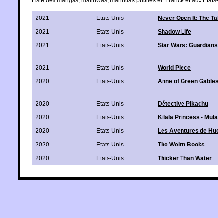
Liste des mangas, manhwas, manhuas publiés en France et aux Etats-
2021
Etats-Unis
Never Open It: The Ta
2021
Etats-Unis
Shadow Life
2021
Etats-Unis
Star Wars: Guardians 
2021
Etats-Unis
World Piece
2020
Etats-Unis
Anne of Green Gable
2020
Etats-Unis
Détective Pikachu
2020
Etats-Unis
Kilala Princess - Mul
2020
Etats-Unis
Les Aventures de Huc
2020
Etats-Unis
The Weirn Books
2020
Etats-Unis
Thicker Than Water