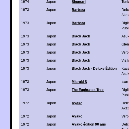
1974
Japon
Shumari
Ton
1973
Japon
Barbara
Delc
Akat
1973
Japon
Barbara
Digi
Publ
1973
Japon
Black Jack
Asu
1973
Japon
Black Jack
Glén
1973
Japon
Black Jack
Verti
1973
Japon
Black Jack
Viz 
1973
Japon
Black Jack - Deluxe Édition
Kaz
Asu
1973
Japon
Microid S
Isan
1973
Japon
The Euphrates Tree
Digi
Publ
1972
Japon
Ayako
Delc
Akat
1972
Japon
Ayako
Verti
1972
Japon
Ayako édition 90 ans
Delc