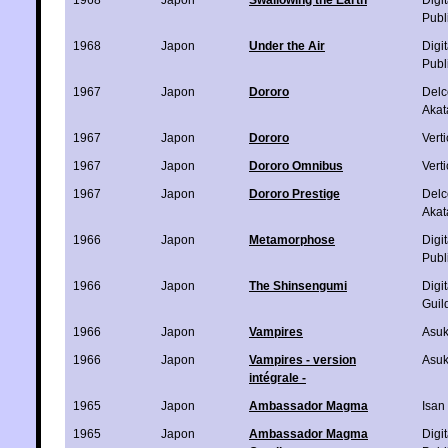
Publ
1968
Japon
Under the Air
Digi
Publ
1967
Japon
Dororo
Delc
Akat
1967
Japon
Dororo
Verti
1967
Japon
Dororo Omnibus
Verti
1967
Japon
Dororo Prestige
Delc
Akat
1966
Japon
Metamorphose
Digi
Publ
1966
Japon
The Shinsengumi
Digi
Guil
1966
Japon
Vampires
Asu
1966
Japon
Vampires - version
Asu
intégrale -
1965
Japon
Ambassador Magma
Isan
1965
Japon
Ambassador Magma
Digi