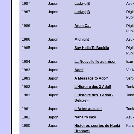
1987
Japon
Ludwig B
Asu
1987
Japon
Ludwig B
Digi
Publ
1986
Japon
Atom Cat
Digi
Publ
1986
Japon
Midnight
Asu
1985
Japon
Say Hello To Bookila
Digi
Publ
1984
Japon
La Nouvelle île au trésor
Isan
1983
Japon
Adolf
Viz 
1983
Japon
A Message to Adolf
Verti
1983
Japon
L'Histoire des 3 Adolf
Ton
1983
Japon
L'Histoire des 3 Adolf -
Ton
Deluxe -
1981
Japon
L'Arbre au soleil
Ton
1981
Japon
Nanairo Inko
Asu
1980
Japon
Histoires courtes de Naoki
Kan
Urasawa