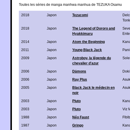
Toutes les séries de manga manhwa manhua de TEZUKA Osamu
2018
Japon
Tezucomi
Delc
Ton
2018
Japon
The Legend of Dororo and
Sev
Hyakkimaru
Ente
2014
Japon
Atom the Beginning
Kan
2011
Japon
Young Black Jack
Pani
2009
Japon
Astroboy, la légende du
Solei
chevalier d'azur
2006
Japon
Dämons
Doki
2006
Japon
Ray Plus
Asu
2005
Japon
Black Jack le médecin en
Asu
noir
2003
Japon
Pluto
Kan
2003
Japon
Pluto
Viz 
1988
Japon
Néo Faust
Flbl
1987
Japon
Gringo
Kan