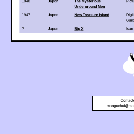
1948
Japon
The Mysterious
Pict
Underground Men
1947
Japon
New Treasure Island
Digi
Guil
?
Japon
Big X
Isan
Contact
mangachat@man