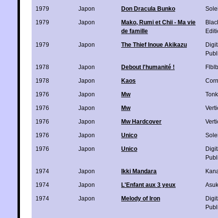
1979
Japon
Don Dracula Bunko
Solei
1979
Japon
Mako, Rumi et Chii - Ma vie
Blac
de famille
Edit
1979
Japon
The Thief Inoue Akikazu
Digi
Publ
1978
Japon
Debout l'humanité !
Flbl
1978
Japon
Kaos
Corn
1976
Japon
Mw
Ton
1976
Japon
Mw
Verti
1976
Japon
Mw Hardcover
Verti
1976
Japon
Unico
Solei
1976
Japon
Unico
Digi
Publ
1974
Japon
Ikki Mandara
Kan
1974
Japon
L'Enfant aux 3 yeux
Asu
1974
Japon
Melody of Iron
Digi
Publ