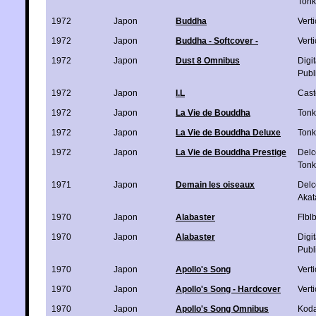
Ton
1972
Japon
Buddha
Verti
1972
Japon
Buddha - Softcover -
Verti
1972
Japon
Dust 8 Omnibus
Digi
Publ
1972
Japon
I.L
Cas
1972
Japon
La Vie de Bouddha
Ton
1972
Japon
La Vie de Bouddha Deluxe
Ton
1972
Japon
La Vie de Bouddha Prestige
Delc
Ton
1971
Japon
Demain les oiseaux
Delc
Akat
1970
Japon
Alabaster
Flbl
1970
Japon
Alabaster
Digi
Publ
1970
Japon
Apollo's Song
Verti
1970
Japon
Apollo's Song - Hardcover
Verti
1970
Japon
Apollo's Song Omnibus
Kod