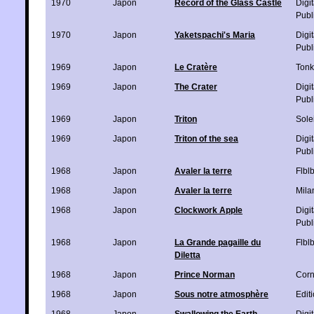
1970
Japon
Record of the Glass Castle
Digi
Publ
1970
Japon
Yaketspachi's Maria
Digi
Publ
1969
Japon
Le Cratère
Ton
1969
Japon
The Crater
Digi
Publ
1969
Japon
Triton
Solei
1969
Japon
Triton of the sea
Digi
Publ
1968
Japon
Avaler la terre
Flbl
1968
Japon
Avaler la terre
Mila
1968
Japon
Clockwork Apple
Digi
Publ
1968
Japon
La Grande pagaille du
Flbl
Diletta
1968
Japon
Prince Norman
Corn
1968
Japon
Sous notre atmosphère
Edit
1968
Japon
Swallowing the Earth
Digi