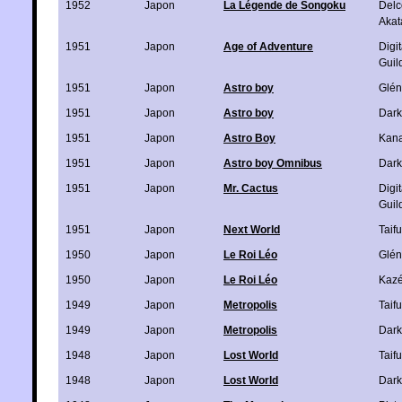
1952
Japon
La Légende de Songoku
Delc
Akat
1951
Japon
Age of Adventure
Digi
Guil
1951
Japon
Astro boy
Glén
1951
Japon
Astro boy
Dark
1951
Japon
Astro Boy
Kan
1951
Japon
Astro boy Omnibus
Dark
1951
Japon
Mr. Cactus
Digi
Guil
1951
Japon
Next World
Taif
1950
Japon
Le Roi Léo
Glén
1950
Japon
Le Roi Léo
Kaz
1949
Japon
Metropolis
Taif
1949
Japon
Metropolis
Dark
1948
Japon
Lost World
Taif
1948
Japon
Lost World
Dark