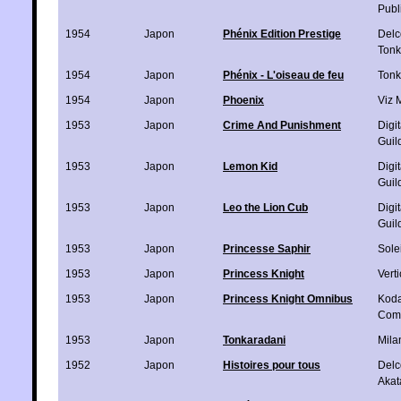
Publ
1954
Japon
Phénix Edition Prestige
Delc
Ton
1954
Japon
Phénix - L'oiseau de feu
Ton
1954
Japon
Phoenix
Viz 
1953
Japon
Crime And Punishment
Digi
Guil
1953
Japon
Lemon Kid
Digi
Guil
1953
Japon
Leo the Lion Cub
Digi
Guil
1953
Japon
Princesse Saphir
Solei
1953
Japon
Princess Knight
Verti
1953
Japon
Princess Knight Omnibus
Kod
Com
1953
Japon
Tonkaradani
Mila
1952
Japon
Histoires pour tous
Delc
Akat