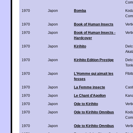
Com
1970
Japon
Bomba
Kod
Com
1970
Japon
Book of Human Insects
Verti
1970
Japon
Book of Human Insects -
Verti
Hardcover
1970
Japon
Kirihito
Delc
Akat
1970
Japon
Kirihito Edition Prestige
Delc
Ton
1970
Japon
L'Homme qui aimait les
Flbl
fesses
1970
Japon
La Femme insecte
Cas
1970
Japon
Le Chant d'Apollon
Kan
1970
Japon
Ode to Kirihito
Verti
1970
Japon
Ode to Kirihito Omnibus
Kod
Com
1970
Japon
Ode to Kirihito Omnibus
Verti