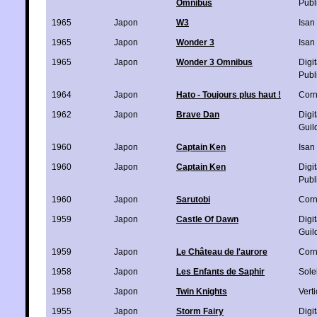
Omnibus
Publ
1965
Japon
W3
Isan
1965
Japon
Wonder 3
Isan
1965
Japon
Wonder 3 Omnibus
Digi
Publ
1964
Japon
Hato - Toujours plus haut !
Corn
1962
Japon
Brave Dan
Digi
Guil
1960
Japon
Captain Ken
Isan
1960
Japon
Captain Ken
Digi
Publ
1960
Japon
Sarutobi
Corn
1959
Japon
Castle Of Dawn
Digi
Guil
1959
Japon
Le Château de l'aurore
Corn
1958
Japon
Les Enfants de Saphir
Solei
1958
Japon
Twin Knights
Verti
1955
Japon
Storm Fairy
Digi