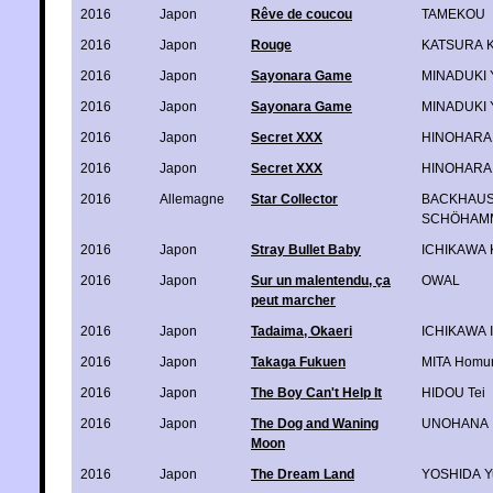
2016
Japon
Rêve de coucou
TAMEKOU
2016
Japon
Rouge
KATSURA K
2016
Japon
Sayonara Game
MINADUKI 
2016
Japon
Sayonara Game
MINADUKI 
2016
Japon
Secret XXX
HINOHARA
2016
Japon
Secret XXX
HINOHARA
2016
Allemagne
Star Collector
BACKHAUS
SCHÖHAMM
2016
Japon
Stray Bullet Baby
ICHIKAWA 
2016
Japon
Sur un malentendu, ça
OWAL
peut marcher
2016
Japon
Tadaima, Okaeri
ICHIKAWA I
2016
Japon
Takaga Fukuen
MITA Homu
2016
Japon
The Boy Can't Help It
HIDOU Tei
2016
Japon
The Dog and Waning
UNOHANA
Moon
2016
Japon
The Dream Land
YOSHIDA Y