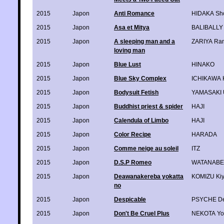
2015
Japon
Anti Romance
HIDAKA Sh
2015
Japon
Asa et Mitya
BALIBALLY 
2015
Japon
A sleeping man and a
ZARIYA Ra
loving man
2015
Japon
Blue Lust
HINAKO
2015
Japon
Blue Sky Complex
ICHIKAWA 
2015
Japon
Bodysuit Fetish
YAMASAKI 
2015
Japon
Buddhist priest & spider
HAJI
2015
Japon
Calendula of Limbo
HAJI
2015
Japon
Color Recipe
HARADA
2015
Japon
Comme neige au soleil
ITZ
2015
Japon
D.S.P Romeo
WATANABE 
2015
Japon
Deawanakereba yokatta
KOMIZU Ki
no
2015
Japon
Despicable
PSYCHE De
2015
Japon
Don't Be Cruel Plus
NEKOTA Yo