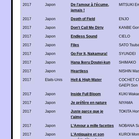
2017
Japon
De l'amour à l'écume,
MITSUKI E
jamais !
2017
Japon
Depth of Field
ENJO
2017
Japon
Don't Call Me Dirty
KANBE Gor
2017
Japon
Endless Sound
CIELO
2017
Japon
Files
SATO Tsub
2017
Japon
Go For It, Nakamura!
SYUNDEI
2017
Japon
Hana Ikeru Doutei-kun
SHIMAKO
2017
Japon
Heartless
NISHIN Ma
2017
Etats-Unis
Hell & High Water
COCHET Ch
GAEPI Son
2017
Japon
Inside Full Bloom
KUKI Waka
2017
Japon
Je préfère en nature
NIYAMA
2017
Japon
Juste parce que je
TOKITA Hon
t'aime
2017
Japon
L'Amour a mille facettes
NOBANA Sa
2017
Japon
L'Antiquaire et son
KUROI Mor