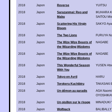
2018
Japon
Reverse
YUITSU
2018
Japon
Sarazanmai: Reo and
IKUHARA K
Mabu
SAITOU Mis
2018
Japon
Scattering His Virgin
SAKYO Aya
Bloom
2018
Japon
The Two Lions
FURUYA Na
2018
Japon
The Wize Wize Beasts of
NAGABE
the Wizarding Wizdoms
2018
Japon
The Wize Wize Beasts of
NAGABE
the Wizarding Wizdoms
2018
Japon
This Wonderful Season
YUSEN Ats
With You
2018
Japon
Tokyo en Avril
HARU
2018
Japon
Torokeru Kuchibiru
TAKASAKI 
2018
Japon
Un démon au paradis
AGA Naomi
OYOSHIKA
2018
Japon
Un oisillon sur le rivage
MINADUKI 
2018
Japon
Wolfpack
BALIBALLY 