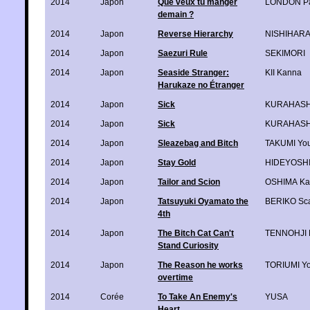
2014
Japon
Que veux tu manger
LONDON Pa
demain ?
2014
Japon
Reverse Hierarchy
NISHIHARA 
2014
Japon
Saezuri Rule
SEKIMORI
2014
Japon
Seaside Stranger:
KII Kanna
Harukaze no Étranger
2014
Japon
Sick
KURAHASH
2014
Japon
Sick
KURAHASH
2014
Japon
Sleazebag and Bitch
TAKUMI Yo
2014
Japon
Stay Gold
HIDEYOSH
2014
Japon
Tailor and Scion
OSHIMA K
2014
Japon
Tatsuyuki Oyamato the
BERIKO Sca
4th
2014
Japon
The Bitch Cat Can't
TENNOHJI 
Stand Curiosity
2014
Japon
The Reason he works
TORIUMI Y
overtime
2014
Corée
To Take An Enemy's
YUSA
Heart