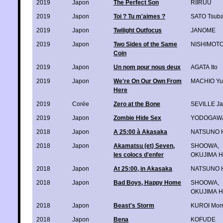
2019
Japon
The Perfect Son
RIIRUU
2019
Japon
Toi ? Tu m'aimes ?
SATO Tsub
2019
Japon
Twilight Outfocus
JANOME
2019
Japon
Two Sides of the Same
NISHIMOTO
Coin
2019
Japon
Un nom pour nous deux
AGATA Ito
2019
Japon
We're On Our Own From
MACHIO Yu
Here
2019
Corée
Zero at the Bone
SEVILLE J
2019
Japon
Zombie Hide Sex
YODOGAWA
2018
Japon
A 25:00 à Akasaka
NATSUNO H
2018
Japon
Akamatsu (et) Seven,
SHOOWA
,
les colocs d'enfer
OKUJIMA H
2018
Japon
At 25:00, in Akasaka
NATSUNO H
2018
Japon
Bad Boys, Happy Home
SHOOWA
,
OKUJIMA H
2018
Japon
Beast's Storm
KUROI Mor
2018
Japon
Bena
KOFUDE