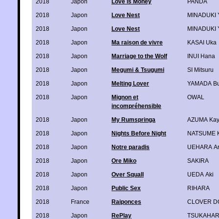
2018
Japon
Love is Money
PANDA
2018
Japon
Love Nest
MINADUKI 
2018
Japon
Love Nest
MINADUKI 
2018
Japon
Ma raison de vivre
KASAI Uka
2018
Japon
Marriage to the Wolf
INUI Hana
2018
Japon
Megumi & Tsugumi
SI Mitsuru
2018
Japon
Melting Lover
YAMADA Bu
2018
Japon
Mignon et
OWAL
incompréhensible
2018
Japon
My Rumspringa
AZUMA Ka
2018
Japon
Nights Before Night
NATSUME K
2018
Japon
Notre paradis
UEHARA Ar
2018
Japon
Ore Miko
SAKIRA
2018
Japon
Over Squall
UEDA Aki
2018
Japon
Public Sex
RIHARA
2018
France
Raiponces
CLOVER D
2018
Japon
RePlay
TSUKAHARA