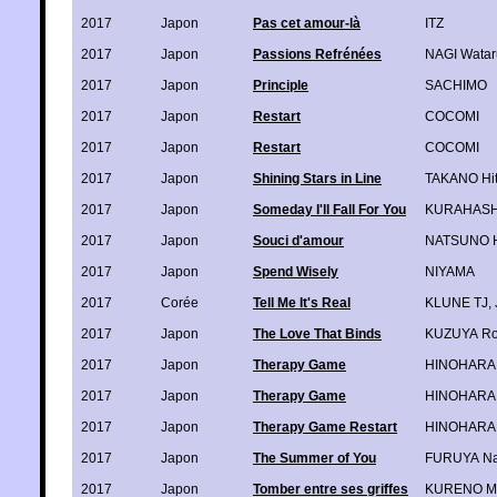
2017
Japon
Pas cet amour-là
ITZ
2017
Japon
Passions Refrénées
NAGI Watar
2017
Japon
Principle
SACHIMO
2017
Japon
Restart
COCOMI
2017
Japon
Restart
COCOMI
2017
Japon
Shining Stars in Line
TAKANO Hi
2017
Japon
Someday I'll Fall For You
KURAHASH
2017
Japon
Souci d'amour
NATSUNO H
2017
Japon
Spend Wisely
NIYAMA
2017
Corée
Tell Me It's Real
KLUNE TJ
,
2017
Japon
The Love That Binds
KUZUYA R
2017
Japon
Therapy Game
HINOHARA
2017
Japon
Therapy Game
HINOHARA
2017
Japon
Therapy Game Restart
HINOHARA
2017
Japon
The Summer of You
FURUYA Na
2017
Japon
Tomber entre ses griffes
KURENO Ma