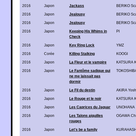
2016
Japon
Jackass
BERIKO Sca
2016
Japon
Jealousy
BERIKO Sca
2016
Japon
Jealousy
BERIKO Sca
2016
Japon
Keeping His Whims in
PI
Check
2016
Japon
Key Ring Lock
YMZ
2016
Corée
Killing Stalking
KOOGI
2016
Japon
La Fleur et le vampire
KATSURA K
2016
Japon
Le Fantôme sadique qui
TOKOSHIB
ne me laissait pas
dormir
2016
Japon
Le Fil du destin
AKIRA Yosh
2016
Japon
Le Rouge et le noir
KATSURA K
2016
Japon
Les Caprices du Jaguar
UNOHANA
2016
Japon
Les Talons aiguilles
OGAWA Ch
rouges
2016
Japon
Let's be a family
KURAHASH