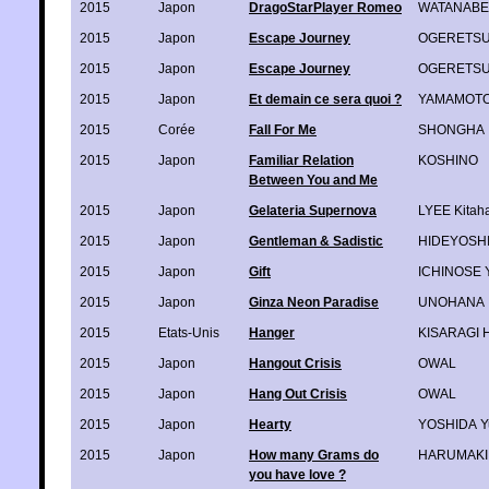
2015
Japon
DragoStarPlayer Romeo
WATANABE 
2015
Japon
Escape Journey
OGERETSU
2015
Japon
Escape Journey
OGERETSU
2015
Japon
Et demain ce sera quoi ?
YAMAMOTO 
2015
Corée
Fall For Me
SHONGHA
2015
Japon
Familiar Relation
KOSHINO
Between You and Me
2015
Japon
Gelateria Supernova
LYEE Kitah
2015
Japon
Gentleman & Sadistic
HIDEYOSH
2015
Japon
Gift
ICHINOSE 
2015
Japon
Ginza Neon Paradise
UNOHANA
2015
Etats-Unis
Hanger
KISARAGI H
2015
Japon
Hangout Crisis
OWAL
2015
Japon
Hang Out Crisis
OWAL
2015
Japon
Hearty
YOSHIDA Y
2015
Japon
How many Grams do
HARUMAKI 
you have love ?