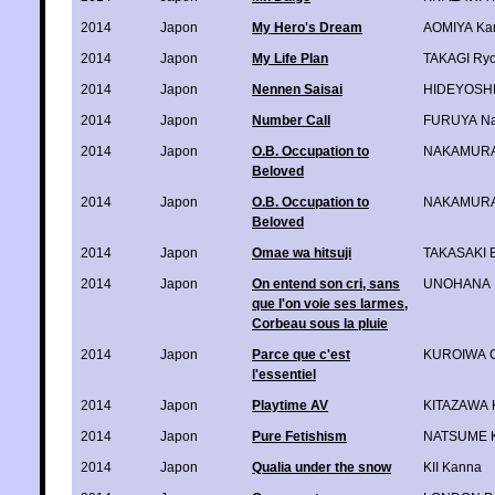
2014
Japon
My Hero's Dream
AOMIYA Ka
2014
Japon
My Life Plan
TAKAGI Ry
2014
Japon
Nennen Saisai
HIDEYOSH
2014
Japon
Number Call
FURUYA Na
2014
Japon
O.B. Occupation to
NAKAMURA
Beloved
2014
Japon
O.B. Occupation to
NAKAMURA
Beloved
2014
Japon
Omae wa hitsuji
TAKASAKI 
2014
Japon
On entend son cri, sans
UNOHANA
que l'on voie ses larmes,
Corbeau sous la pluie
2014
Japon
Parce que c'est
KUROIWA C
l'essentiel
2014
Japon
Playtime AV
KITAZAWA 
2014
Japon
Pure Fetishism
NATSUME K
2014
Japon
Qualia under the snow
KII Kanna