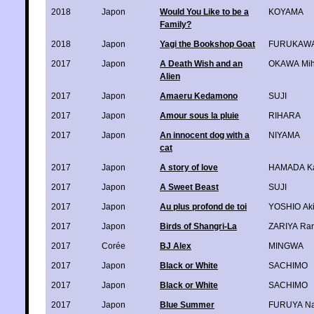
2018
Japon
Would You Like to be a
KOYAMA
Family?
2018
Japon
Yagi the Bookshop Goat
FURUKAWA
2017
Japon
A Death Wish and an
OKAWA Mih
Alien
2017
Japon
Amaeru Kedamono
SUJI
2017
Japon
Amour sous la pluie
RIHARA
2017
Japon
An innocent dog with a
NIYAMA
cat
2017
Japon
A story of love
HAMADA K
2017
Japon
A Sweet Beast
SUJI
2017
Japon
Au plus profond de toi
YOSHIO Aki
2017
Japon
Birds of Shangri-La
ZARIYA Ra
2017
Corée
BJ Alex
MINGWA
2017
Japon
Black or White
SACHIMO
2017
Japon
Black or White
SACHIMO
2017
Japon
Blue Summer
FURUYA Na