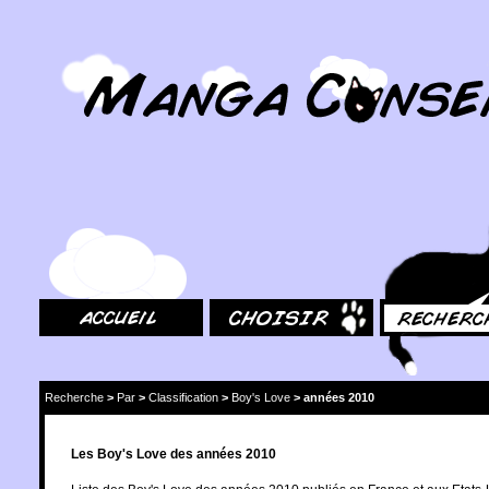
MangaConseil.com
Accueil
Choisir
Rechercher
Recherche
>
Par
>
Classification
>
Boy's Love
>
années 2010
Les Boy's Love des années 2010