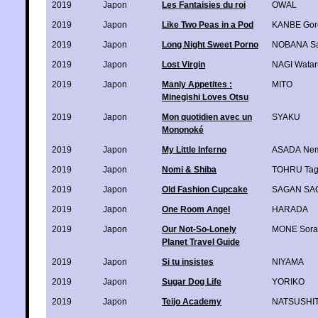
2019
Japon
Les Fantaisies du roi
OWAL
2019
Japon
Like Two Peas in a Pod
KANBE Gor
2019
Japon
Long Night Sweet Porno
NOBANA Sa
2019
Japon
Lost Virgin
NAGI Watar
2019
Japon
Manly Appetites :
MITO
Minegishi Loves Otsu
2019
Japon
Mon quotidien avec un
SYAKU
Mononoké
2019
Japon
My Little Inferno
ASADA Ne
2019
Japon
Nomi & Shiba
TOHRU Tag
2019
Japon
Old Fashion Cupcake
SAGAN SA
2019
Japon
One Room Angel
HARADA
2019
Japon
Our Not-So-Lonely
MONE Sora
Planet Travel Guide
2019
Japon
Si tu insistes
NIYAMA
2019
Japon
Sugar Dog Life
YORIKO
2019
Japon
Teijo Academy
NATSUSHIT