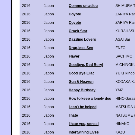
2016
Japon
Comme un adieu
SHIMURA T
2016
Japon
Coyote
ZARIYA Ra
2016
Japon
Coyote
ZARIYA Ra
2016
Japon
Crack Star
KURAHASH
2016
Japon
Dazzling Lovers
ASAI Sai
2016
Japon
Drag-less Sex
ENZO
2016
Japon
Flaver
SACHIMO
2016
Japon
Goodbye, Red Beryl
MICHINOKU
2016
Japon
Good Bye Lilac
YUKI Ringo
2016
Japon
Gun & Heaven
KODAKA K
2016
Japon
Happy Birthday
YMZ
2016
Japon
How to keep a lonely dog
HINO Gara
2016
Japon
I can't be helped
MATSUDA U
2016
Japon
I hate
NATSUME K
2016
Japon
I hate you, sensei
HINAKO
2016
Japon
Intertwining Lives
KAZU