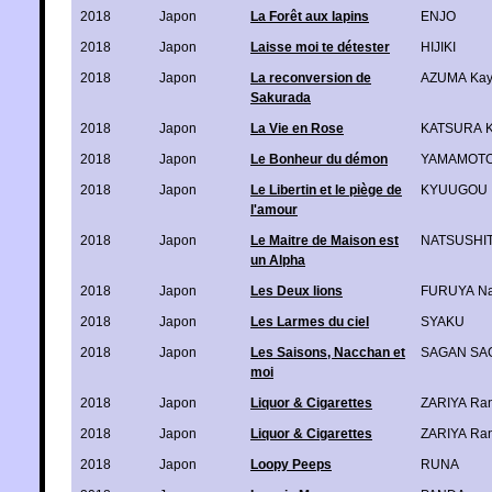
2018
Japon
La Forêt aux lapins
ENJO
2018
Japon
Laisse moi te détester
HIJIKI
2018
Japon
La reconversion de
AZUMA Ka
Sakurada
2018
Japon
La Vie en Rose
KATSURA K
2018
Japon
Le Bonheur du démon
YAMAMOTO 
2018
Japon
Le Libertin et le piège de
KYUUGOU
l'amour
2018
Japon
Le Maitre de Maison est
NATSUSHIT
un Alpha
2018
Japon
Les Deux lions
FURUYA Na
2018
Japon
Les Larmes du ciel
SYAKU
2018
Japon
Les Saisons, Nacchan et
SAGAN SA
moi
2018
Japon
Liquor & Cigarettes
ZARIYA Ra
2018
Japon
Liquor & Cigarettes
ZARIYA Ra
2018
Japon
Loopy Peeps
RUNA