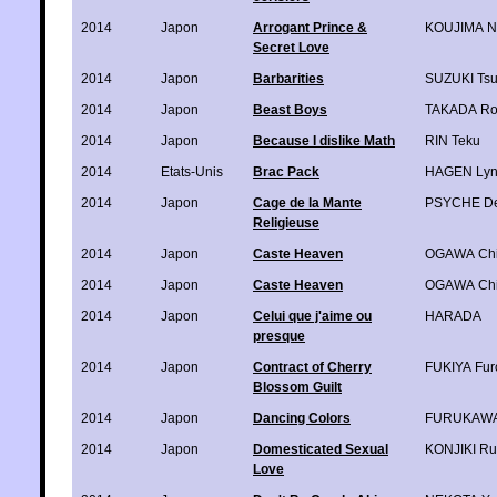
2014
Japon
Arrogant Prince &
KOUJIMA N
Secret Love
2014
Japon
Barbarities
SUZUKI Tsu
2014
Japon
Beast Boys
TAKADA Ro
2014
Japon
Because I dislike Math
RIN Teku
2014
Etats-Unis
Brac Pack
HAGEN Ly
2014
Japon
Cage de la Mante
PSYCHE De
Religieuse
2014
Japon
Caste Heaven
OGAWA Ch
2014
Japon
Caste Heaven
OGAWA Ch
2014
Japon
Celui que j'aime ou
HARADA
presque
2014
Japon
Contract of Cherry
FUKIYA Fur
Blossom Guilt
2014
Japon
Dancing Colors
FURUKAWA
2014
Japon
Domesticated Sexual
KONJIKI R
Love