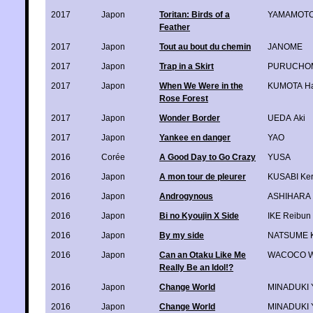
2017
Japon
Toritan: Birds of a
YAMAMOTO 
Feather
2017
Japon
Tout au bout du chemin
JANOME
2017
Japon
Trap in a Skirt
PURUCHO
2017
Japon
When We Were in the
KUMOTA Ha
Rose Forest
2017
Japon
Wonder Border
UEDA Aki
2017
Japon
Yankee en danger
YAO
2016
Corée
A Good Day to Go Crazy
YUSA
2016
Japon
A mon tour de pleurer
KUSABI Ker
2016
Japon
Androgynous
ASHIHARA 
2016
Japon
Bi no Kyoujin X Side
IKE Reibun
2016
Japon
By my side
NATSUME K
2016
Japon
Can an Otaku Like Me
WACOCO W
Really Be an Idol!?
2016
Japon
Change World
MINADUKI 
2016
Japon
Change World
MINADUKI 