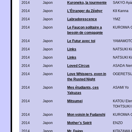
2014
Japon
Kuroneko, la tourmente
SAKYO Aya
2014
Japon
L'Étranger du Zéphyr
KII Kanna
2014
Japon
Labradorescence
YMZ
2014
Japon
Le Faucon solitaire a
KUROIWA C
besoin de compagnie
2014
Japon
Le Futur avec toi
YAMAMOTO 
2014
Japon
Links
NATSUKI Ki
2014
Japon
Links
NATSUKI Ki
2014
Japon
Loved Circus
ASADA Ne
2014
Japon
Love Whispers, even in
OGERETSU
the Rusted Night
2014
Japon
Mes étudiants, ces
ASAMI Yo
Yakuzas
2014
Japon
Mitsumei
KATOU Ele
TOHTSUKI 
2014
Japon
Mon voisin le Fudanshi
KUROIWA C
2014
Japon
Mother's Spirit
ENZO
2014
Japon
Mr. Daigo
KITAZAWA 