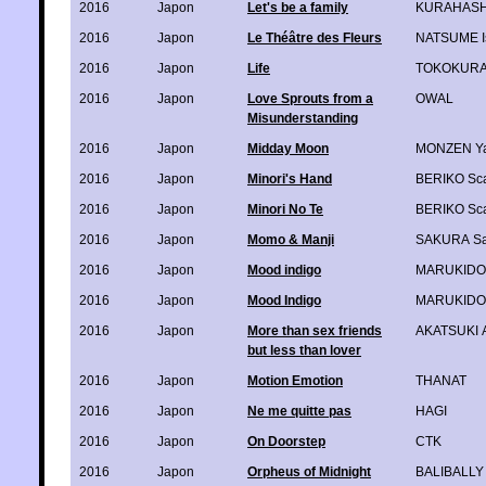
2016
Japon
Let's be a family
KURAHASH
2016
Japon
Le Théâtre des Fleurs
NATSUME I
2016
Japon
Life
TOKOKURA
2016
Japon
Love Sprouts from a
OWAL
Misunderstanding
2016
Japon
Midday Moon
MONZEN Ya
2016
Japon
Minori's Hand
BERIKO Sca
2016
Japon
Minori No Te
BERIKO Sca
2016
Japon
Momo & Manji
SAKURA S
2016
Japon
Mood indigo
MARUKIDO
2016
Japon
Mood Indigo
MARUKIDO
2016
Japon
More than sex friends
AKATSUKI
but less than lover
2016
Japon
Motion Emotion
THANAT
2016
Japon
Ne me quitte pas
HAGI
2016
Japon
On Doorstep
CTK
2016
Japon
Orpheus of Midnight
BALIBALLY 