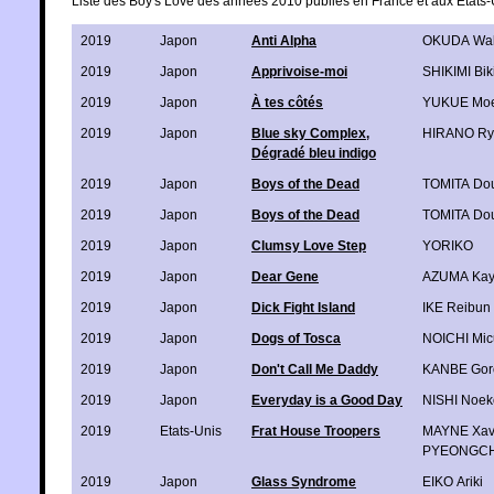
Liste des Boy's Love des années 2010 publiés en France et aux Etats-
2019
Japon
Anti Alpha
OKUDA Wa
2019
Japon
Apprivoise-moi
SHIKIMI Bik
2019
Japon
À tes côtés
YUKUE Moe
2019
Japon
Blue sky Complex,
HIRANO Ry
Dégradé bleu indigo
2019
Japon
Boys of the Dead
TOMITA Dou
2019
Japon
Boys of the Dead
TOMITA Dou
2019
Japon
Clumsy Love Step
YORIKO
2019
Japon
Dear Gene
AZUMA Ka
2019
Japon
Dick Fight Island
IKE Reibun
2019
Japon
Dogs of Tosca
NOICHI Mic
2019
Japon
Don't Call Me Daddy
KANBE Gor
2019
Japon
Everyday is a Good Day
NISHI Noek
2019
Etats-Unis
Frat House Troopers
MAYNE Xav
PYEONGC
2019
Japon
Glass Syndrome
EIKO Ariki