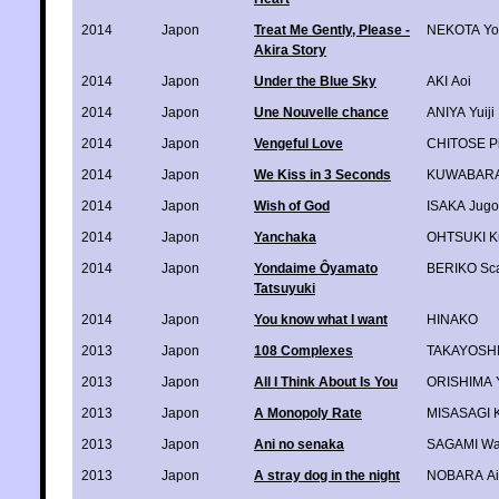
2014
Japon
Treat Me Gently, Please -
NEKOTA Yo
Akira Story
2014
Japon
Under the Blue Sky
AKI Aoi
2014
Japon
Une Nouvelle chance
ANIYA Yuiji
2014
Japon
Vengeful Love
CHITOSE P
2014
Japon
We Kiss in 3 Seconds
KUWABARA
2014
Japon
Wish of God
ISAKA Jugo
2014
Japon
Yanchaka
OHTSUKI K
2014
Japon
Yondaime Ôyamato
BERIKO Sca
Tatsuyuki
2014
Japon
You know what I want
HINAKO
2013
Japon
108 Complexes
TAKAYOSHI 
2013
Japon
All I Think About Is You
ORISHIMA 
2013
Japon
A Monopoly Rate
MISASAGI 
2013
Japon
Ani no senaka
SAGAMI W
2013
Japon
A stray dog in the night
NOBARA Ai