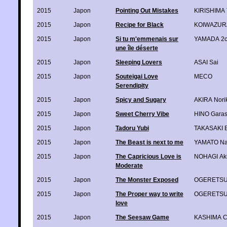
2015
Japon
Pointing Out Mistakes
KIRISHIMA 
2015
Japon
Recipe for Black
KOIWAZURAI
2015
Japon
Si tu m'emmenais sur
YAMADA 2
une île déserte
2015
Japon
Sleeping Lovers
ASAI Sai
2015
Japon
Souteigai Love
MECO
Serendipity
2015
Japon
Spicy and Sugary
AKIRA Nori
2015
Japon
Sweet Cherry Vibe
HINO Gara
2015
Japon
Tadoru Yubi
TAKASAKI 
2015
Japon
The Beast is next to me
YAMATO N
2015
Japon
The Capricious Love is
NOHAGI Ak
Moderate
2015
Japon
The Monster Exposed
OGERETSU
2015
Japon
The Proper way to write
OGERETSU
love
2015
Japon
The Seesaw Game
KASHIMA C