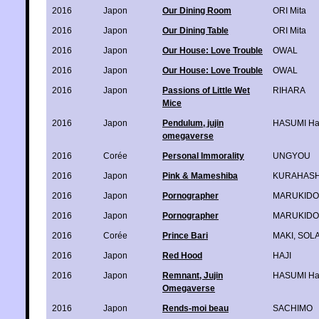
2016
Japon
Our Dining Room
ORI Mita
2016
Japon
Our Dining Table
ORI Mita
2016
Japon
Our House: Love Trouble
OWAL
2016
Japon
Our House: Love Trouble
OWAL
2016
Japon
Passions of Little Wet
RIHARA
Mice
2016
Japon
Pendulum, jujin
HASUMI H
omegaverse
2016
Corée
Personal Immorality
UNGYOU
2016
Japon
Pink & Mameshiba
KURAHASH
2016
Japon
Pornographer
MARUKIDO
2016
Japon
Pornographer
MARUKIDO
2016
Corée
Prince Bari
MAKI
,
SOL
2016
Japon
Red Hood
HAJI
2016
Japon
Remnant, Jujin
HASUMI H
Omegaverse
2016
Japon
Rends-moi beau
SACHIMO