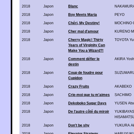
2018
Japon
Blanc
NAKAMURA
2018
Japon
Boy Meets Maria
PEYO
2018
Japon
Chéri, My Destiny!
MOCHINO 
2018
Japon
Cher mal d'amour
KURENO Ma
2018
Japon
Cherry Magic! Thirty
TOYOTA Yu
Years of Virginity Can
Make You a Wizard?!
2018
Japon
Comment défier le
AKIRA Yosh
destin
2018
Japon
Coup de foudre pour
SUZUMARU
Cupidon
2018
Japon
Crazy Fruits
AKABEKO
2018
Japon
Crie-moi que tu m'aimes
SACHIMO
2018
Japon
Dekoboko Sugar Days
YUSEN Ats
2018
Japon
De l'autre côté du miroir
YUKIBAYAS
HISAMATSU
2018
Japon
Don't be shy
YUKURA Ak
2018
Japon
Elevator Strategy
HARUYUKI