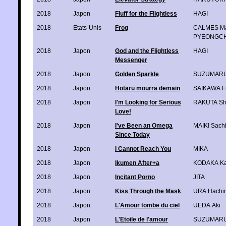
2018
Japon
Fluff for the Flightless
HAGI
2018
Etats-Unis
Frog
CALMES Ma
PYEONGC
2018
Japon
God and the Flightless
HAGI
Messenger
2018
Japon
Golden Sparkle
SUZUMARU
2018
Japon
Hotaru mourra demain
SAIKAWA F
2018
Japon
I'm Looking for Serious
RAKUTA Sh
Love!
2018
Japon
I've Been an Omega
MAIKI Sach
Since Today
2018
Japon
I Cannot Reach You
MIKA
2018
Japon
Ikumen After+a
KODAKA K
2018
Japon
Incitant Porno
JITA
2018
Japon
Kiss Through the Mask
URA Hachi
2018
Japon
L'Amour tombe du ciel
UEDA Aki
2018
Japon
L'Etoile de l'amour
SUZUMARU