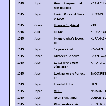
2015
Japon
How to keep me, and
KASAI Chia
how to Scold
2015
Japon
Iberico Pork and Slave
SHOOWA
of Love
2015
Corée
I Have a Boyfriend
PIBI
2015
Japon
Ito-San
KURAKA Su
2015
Japon
I want to what's lovers
KURAHASH
do
2015
Japon
Je pense à toi
KOMATSU
2015
Japon
Kuroneko, le doute
SAKYO Aya
2015
Japon
Le Carnivore et le
KITAHATA 
végétarien
2015
Japon
Looking for the Perfect
TAKATSUKI
Fit
2015
Japon
Love in Limbo
HAJI
2015
Japon
MODS
NATSUME K
2015
Japon
Neon Sign Amber
OGERETSU
2015
Japon
Plus que des amis
KURAHASH