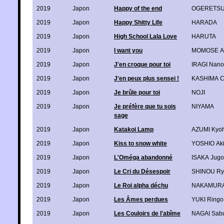
2019
Japon
Happy of the end
OGERETSU
2019
Japon
Happy Shitty Life
HARADA
2019
Japon
High School Lala Love
HARUTA
2019
Japon
I want you
MOMOSE A
2019
Japon
J'en croque pour toi
IRAGI Nano
2019
Japon
J'en peux plus sensei !
KASHIMA C
2019
Japon
Je brûle pour toi
NOJI
2019
Japon
Je préfère que tu sois
NIYAMA
sage
2019
Japon
Katakoi Lamp
AZUMI Kyoh
2019
Japon
Kiss to snow white
YOSHIO Aki
2019
Japon
L'Oméga abandonné
ISAKA Jugo
2019
Japon
Le Cri du Désespoir
SHINOU Ry
2019
Japon
Le Roi alpha déchu
NAKAMURA
2019
Japon
Les Âmes perdues
YUKI Ringo
2019
Japon
Les Couloirs de l'abîme
NAGAI Sab