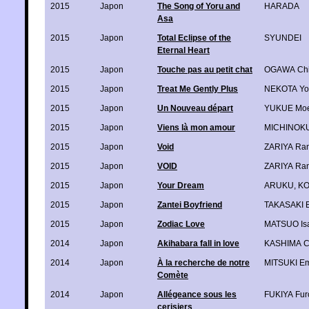
2015
Japon
The Song of Yoru and
HARADA
Asa
2015
Japon
Total Eclipse of the
SYUNDEI
Eternal Heart
2015
Japon
Touche pas au petit chat
OGAWA Ch
2015
Japon
Treat Me Gently Plus
NEKOTA Yo
2015
Japon
Un Nouveau départ
YUKUE Moe
2015
Japon
Viens là mon amour
MICHINOKU
2015
Japon
Void
ZARIYA Ra
2015
Japon
VOID
ZARIYA Ra
2015
Japon
Your Dream
ARUKU
,
KO
2015
Japon
Zantei Boyfriend
TAKASAKI 
2015
Japon
Zodiac Love
MATSUO Is
2014
Japon
Akihabara fall in love
KASHIMA C
2014
Japon
À la recherche de notre
MITSUKI E
Comète
2014
Japon
Allégeance sous les
FUKIYA Fur
cerisiers