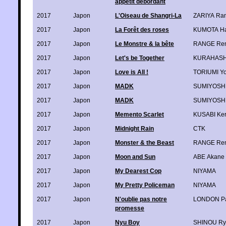
appétit débordant
2017
Japon
L'Oiseau de Shangri-La
ZARIYA Ra
2017
Japon
La Forêt des roses
KUMOTA Ha
2017
Japon
Le Monstre & la bête
RANGE Ren
2017
Japon
Let's be Together
KURAHASH
2017
Japon
Love is All !
TORIUMI Y
2017
Japon
MADK
SUMIYOSHI
2017
Japon
MADK
SUMIYOSHI
2017
Japon
Memento Scarlet
KUSABI Ker
2017
Japon
Midnight Rain
CTK
2017
Japon
Monster & the Beast
RANGE Ren
2017
Japon
Moon and Sun
ABE Akane
2017
Japon
My Dearest Cop
NIYAMA
2017
Japon
My Pretty Policeman
NIYAMA
2017
Japon
N'oublie pas notre
LONDON Pa
promesse
2017
Japon
Nyu Boy
SHINOU Ry