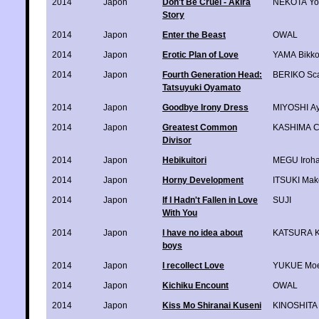
2014
Japon
Don't Be Cruel - Akira
NEKOTA Yo
Story
2014
Japon
Enter the Beast
OWAL
2014
Japon
Erotic Plan of Love
YAMA Bikk
2014
Japon
Fourth Generation Head:
BERIKO Sca
Tatsuyuki Oyamato
2014
Japon
Goodbye Irony Dress
MIYOSHI Ay
2014
Japon
Greatest Common
KASHIMA C
Divisor
2014
Japon
Hebikuitori
MEGU Iroh
2014
Japon
Horny Development
ITSUKI Mak
2014
Japon
If I Hadn't Fallen in Love
SUJI
With You
2014
Japon
I have no idea about
KATSURA K
boys
2014
Japon
I recollect Love
YUKUE Moe
2014
Japon
Kichiku Encount
OWAL
2014
Japon
Kiss Mo Shiranai Kuseni
KINOSHITA 