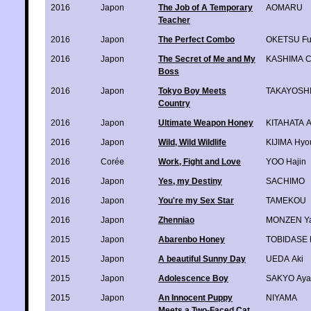
2016
Japon
The Job of A Temporary
AOMARU
Teacher
2016
Japon
The Perfect Combo
OKETSU Fu
2016
Japon
The Secret of Me and My
KASHIMA C
Boss
2016
Japon
Tokyo Boy Meets
TAKAYOSHI 
Country
2016
Japon
Ultimate Weapon Honey
KITAHATA 
2016
Japon
Wild, Wild Wildlife
KIJIMA Hyo
2016
Corée
Work, Fight and Love
YOO Hajin
2016
Japon
Yes, my Destiny
SACHIMO
2016
Japon
You're my Sex Star
TAMEKOU
2016
Japon
Zhenniao
MONZEN Ya
2015
Japon
Abarenbo Honey
TOBIDASE 
2015
Japon
A beautiful Sunny Day
UEDA Aki
2015
Japon
Adolescence Boy
SAKYO Aya
2015
Japon
An Innocent Puppy
NIYAMA
Meets a Two-Faced Cat