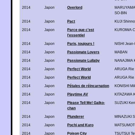
2014
Japon
Overlord
MARUYAMA
SO-BIN
2014
Japon
Pact
KUJI Shinn
2014
Japon
Parce que c'est
KUROIWA C
l'essentiel
2014
Japon
Paris, toujours !
NISHI Jean-
2014
Japon
Passionate Lovers
MABAN
2014
Japon
Passionate Lullaby
NANAJIMA 
2014
Japon
Perfect World
ARUGA Rie
2014
Japon
Perfect World
ARUGA Rie
2014
Japon
Pétales de réincarnation
KONISHI Mik
2014
Japon
Playtime AV
KITAZAWA 
2014
Japon
Please Tell Me! Galko-
SUZUKI Ke
chan
2014
Japon
Plunderer
MINAZUKI 
2014
Japon
Pochi and Kuro
MATSUMOT
2014
Japon
Poison City
TSUTSUI Te