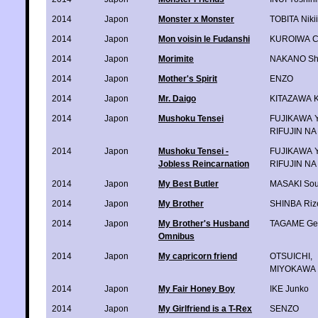
2014
Japon
Monster x Monster
TOBITA Nikii
2014
Japon
Mon voisin le Fudanshi
KUROIWA C
2014
Japon
Morimite
NAKANO Sh
2014
Japon
Mother's Spirit
ENZO
2014
Japon
Mr. Daigo
KITAZAWA 
2014
Japon
Mushoku Tensei
FUJIKAWA 
RIFUJIN N
2014
Japon
Mushoku Tensei -
FUJIKAWA 
Jobless Reincarnation
RIFUJIN N
2014
Japon
My Best Butler
MASAKI So
2014
Japon
My Brother
SHINBA Riz
2014
Japon
My Brother's Husband
TAGAME Ge
Omnibus
2014
Japon
My capricorn friend
OTSUICHI
,
MIYOKAWA 
2014
Japon
My Fair Honey Boy
IKE Junko
2014
Japon
My Girlfriend is a T-Rex
SENZO