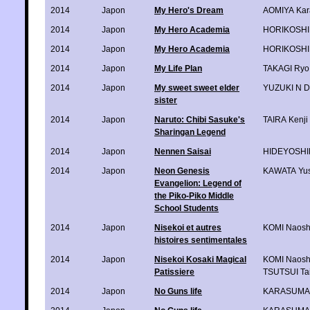
2014
Japon
My Hero's Dream
AOMIYA Kar
2014
Japon
My Hero Academia
HORIKOSHI 
2014
Japon
My Hero Academia
HORIKOSHI 
2014
Japon
My Life Plan
TAKAGI Ryo
2014
Japon
My sweet sweet elder
YUZUKI N D
sister
2014
Japon
Naruto: Chibi Sasuke's
TAIRA Kenji
Sharingan Legend
2014
Japon
Nennen Saisai
HIDEYOSHI
2014
Japon
Neon Genesis
KAWATA Yus
Evangelion: Legend of
the Piko-Piko Middle
School Students
2014
Japon
Nisekoi et autres
KOMI Naosh
histoires sentimentales
2014
Japon
Nisekoi Kosaki Magical
KOMI Naosh
Patissiere
TSUTSUI Tai
2014
Japon
No Guns life
KARASUMA 