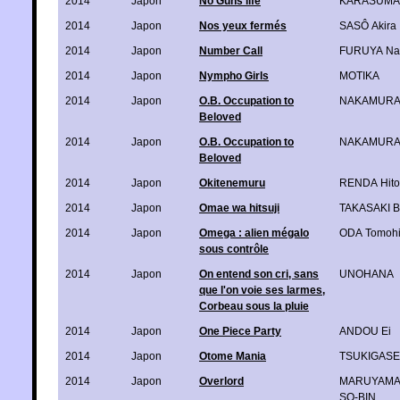
2014
Japon
No Guns life
KARASUMA 
2014
Japon
Nos yeux fermés
SASÔ Akira
2014
Japon
Number Call
FURUYA Na
2014
Japon
Nympho Girls
MOTIKA
2014
Japon
O.B. Occupation to
NAKAMURA 
Beloved
2014
Japon
O.B. Occupation to
NAKAMURA 
Beloved
2014
Japon
Okitenemuru
RENDA Hito
2014
Japon
Omae wa hitsuji
TAKASAKI B
2014
Japon
Omega : alien mégalo
ODA Tomohi
sous contrôle
2014
Japon
On entend son cri, sans
UNOHANA
que l'on voie ses larmes,
Corbeau sous la pluie
2014
Japon
One Piece Party
ANDOU Ei
2014
Japon
Otome Mania
TSUKIGASE 
2014
Japon
Overlord
MARUYAMA
SO-BIN