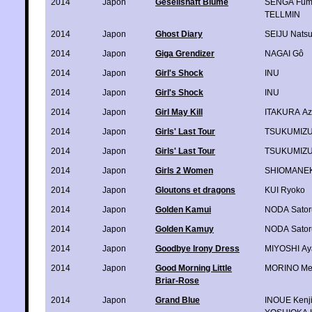
2014
Japon
Gesellshaft Blume
SENGA Fumi
TELLMIN
2014
Japon
Ghost Diary
SEIJU Nats
2014
Japon
Giga Grendizer
NAGAI Gô
2014
Japon
Girl's Shock
INU
2014
Japon
Girl's Shock
INU
2014
Japon
Girl May Kill
ITAKURA Az
2014
Japon
Girls' Last Tour
TSUKUMIZ
2014
Japon
Girls' Last Tour
TSUKUMIZ
2014
Japon
Girls 2 Women
SHIOMANEK
2014
Japon
Gloutons et dragons
KUI Ryoko
2014
Japon
Golden Kamui
NODA Sator
2014
Japon
Golden Kamuy
NODA Sator
2014
Japon
Goodbye Irony Dress
MIYOSHI Ay
2014
Japon
Good Morning Little
MORINO Me
Briar-Rose
2014
Japon
Grand Blue
INOUE Kenj