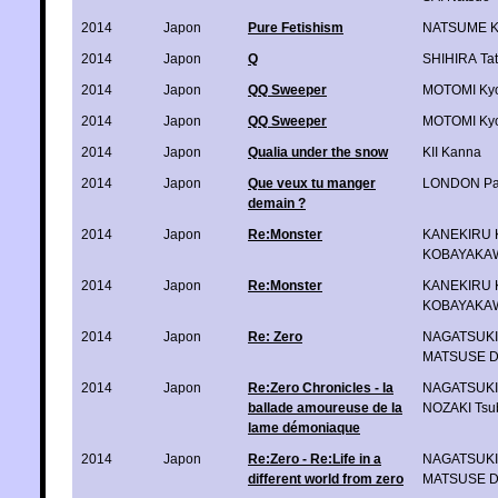
2014
Japon
Pure Fetishism
NATSUME K
2014
Japon
Q
SHIHIRA Ta
2014
Japon
QQ Sweeper
MOTOMI Ky
2014
Japon
QQ Sweeper
MOTOMI Ky
2014
Japon
Qualia under the snow
KII Kanna
2014
Japon
Que veux tu manger
LONDON Pa
demain ?
2014
Japon
Re:Monster
KANEKIRU K
KOBAYAKAW
2014
Japon
Re:Monster
KANEKIRU K
KOBAYAKAW
2014
Japon
Re: Zero
NAGATSUKI 
MATSUSE Da
2014
Japon
Re:Zero Chronicles - la
NAGATSUKI 
ballade amoureuse de la
NOZAKI Tsu
lame démoniaque
2014
Japon
Re:Zero - Re:Life in a
NAGATSUKI 
different world from zero
MATSUSE Da