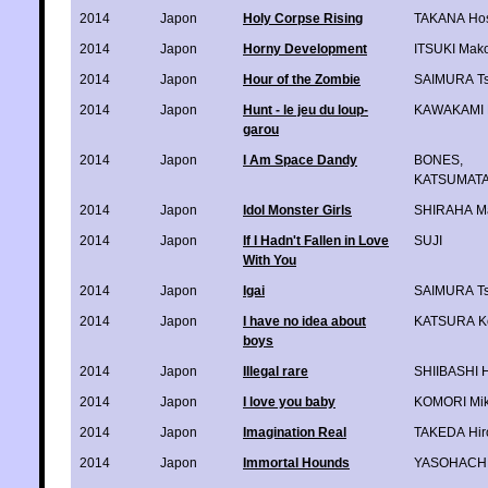
2014
Japon
Holy Corpse Rising
TAKANA Ho
2014
Japon
Horny Development
ITSUKI Mak
2014
Japon
Hour of the Zombie
SAIMURA T
2014
Japon
Hunt - le jeu du loup-
KAWAKAMI 
garou
2014
Japon
I Am Space Dandy
BONES
,
KATSUMATA 
2014
Japon
Idol Monster Girls
SHIRAHA M
2014
Japon
If I Hadn't Fallen in Love
SUJI
With You
2014
Japon
Igai
SAIMURA T
2014
Japon
I have no idea about
KATSURA K
boys
2014
Japon
Illegal rare
SHIIBASHI H
2014
Japon
I love you baby
KOMORI Mi
2014
Japon
Imagination Real
TAKEDA Hir
2014
Japon
Immortal Hounds
YASOHACHI