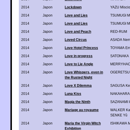
2014
Japon
Lockdown
YAZU Misci
2014
Japon
Love and Lies
TSUMUGI M
2014
Japon
Love and Lies
TSUMUGI M
2014
Japon
Love and Peach
RED-RUM
2014
Japon
Loved Circus
ASADA Nem
2014
Japon
Love Hotel Princess
TOYAMA E
2014
Japon
Love in progress
SATONAKA 
2014
Japon
Love to Lie Angle
MERRYHAC
2014
Japon
Love Whispers, even in
OGERETSU 
the Rusted Night
2014
Japon
Love X Dilemma
SAGUSA Ke
2014
Japon
Luna Kiss
NAKAHARA
2014
Japon
Magia the Ninth
SAZANAMI I
2014
Japon
Mariage au royaume
WALKER Ka
SENKE Yû
2014
Japon
Maria the Virgin Witch
ISHIKAWA M
Exhibition