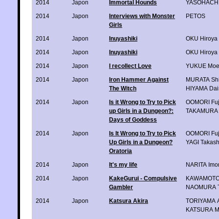
2014
Japon
Immortal Hounds
YASOHACHI
2014
Japon
Interviews with Monster
PETOS
Girls
2014
Japon
Inuyashiki
OKU Hiroya
2014
Japon
Inuyashiki
OKU Hiroya
2014
Japon
I recollect Love
YUKUE Moe
2014
Japon
Iron Hammer Against
MURATA Sh
The Witch
HIYAMA Dai
2014
Japon
Is it Wrong to Try to Pick
OOMORI Fuj
up Girls in a Dungeon?:
TAKAMURA 
Days of Goddess
2014
Japon
Is It Wrong to Try to Pick
OOMORI Fuj
Up Girls in a Dungeon?
YAGI Takash
Oratoria
2014
Japon
It's my life
NARITA Imo
2014
Japon
KakeGurui - Compulsive
KAWAMOTO
Gambler
NAOMURA T
2014
Japon
Katsura Akira
TORIYAMA A
KATSURA M