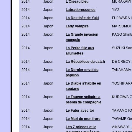
2014
Japon
L'Oiseau bleu
MURAKAMI 
2014
Japon
Labradorescence
YMZ
2014
Japon
La Destinée de Yuki
FUJIWARA H
2014
Japon
Lady Vampire
MATSUMOTO
2014
Japon
La Grande invasion
KAGO Shint
mongole
2014
Japon
La Petite fille aux
SUZUKI Sa
allumettes
2014
Japon
La République du catch
DE CRECY N
2014
Japon
Le Dernier envol du
TAKAHAMA 
papillon
2014
Japon
Le Diable s'habille en
YOSHIHARA
soutane
2014
Japon
Le Faucon solitaire a
KUROIWA C
besoin de compagnie
2014
Japon
Le Futur avec toi
YAMAMOTO 
2014
Japon
Le Mari de mon frère
TAGAME Ge
2014
Japon
Les 7 princes et le
AIKAWA Yu
,