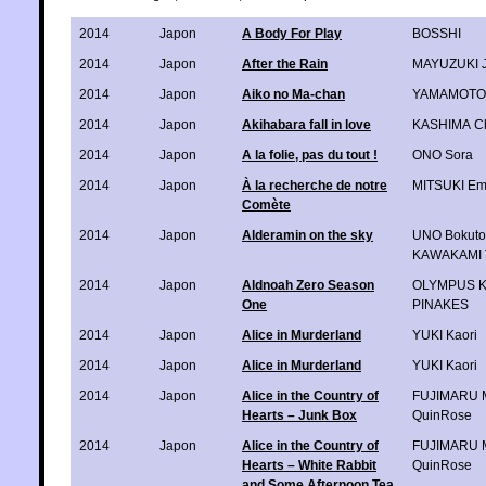
2014
Japon
A Body For Play
BOSSHI
2014
Japon
After the Rain
MAYUZUKI 
2014
Japon
Aiko no Ma-chan
YAMAMOTO 
2014
Japon
Akihabara fall in love
KASHIMA Ch
2014
Japon
A la folie, pas du tout !
ONO Sora
2014
Japon
À la recherche de notre
MITSUKI Em
Comète
2014
Japon
Alderamin on the sky
UNO Bokuto
KAWAKAMI T
2014
Japon
Aldnoah Zero Season
OLYMPUS 
One
PINAKES
2014
Japon
Alice in Murderland
YUKI Kaori
2014
Japon
Alice in Murderland
YUKI Kaori
2014
Japon
Alice in the Country of
FUJIMARU 
Hearts – Junk Box
QuinRose
2014
Japon
Alice in the Country of
FUJIMARU 
Hearts – White Rabbit
QuinRose
and Some Afternoon Tea