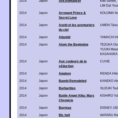
2014
Japon
Ark:Romancer
KIM Sohee
,
LIM Dal You
2014
Japon
Arrogant Prince &
KOUJIMA Na
Secret Love
2014
Japon
Asebi et les aventuriers
UMEKI Tais
du ciel
2014
Japon
Atlantid
YAMACHI Hi
2014
Japon
Atom the Beginning
TEZUKA Os
YUUKI Mas
KASAHARA 
2014
Japon
Aux couleurs de la
CUVIE
séduction
2014
Japon
Awaken
RENDA Hito
2014
Japon
Bambi Remodeled
KANEKO Ats
2014
Japon
Barbarities
SUZUKI Tsu
2014
Japon
Battle Angel Alita: Mars
KISHIRO Yuk
Chronicle
2014
Japon
Baymax
DISNEY
,
UE
2014
Japon
Bb. hell
WATARU Re