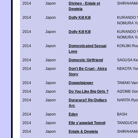
2014
Japon
Divines - Eniale et
SHIRAHAM
Dewiela
2014
Japon
Dolly Kill Kill
KURANDO Y
NOMURA Yu
2014
Japon
Dolly Kill Kill
KURANDO Y
NOMURA Yu
2014
Japon
Domesticated Sexual
KONJIKI Ru
Love
2014
Japon
Domestic Girlfriend
SAGUSA Ke
2014
Japon
Don't Be Cruel - Akira
NEKOTA Yo
Story
2014
Japon
Doppelgänger
TAMAKI Vane
2014
Japon
Do You Like Big Girls ?
AIZOME Go
2014
Japon
Durarara!! Re;Dollars
NARITA Ry
Arc
2014
Japon
Eden
BASH
2014
Japon
Elle s'appelait Tomoji
TANIGUCHI 
2014
Japon
Eniale & Dewiela
SHIRAHAM