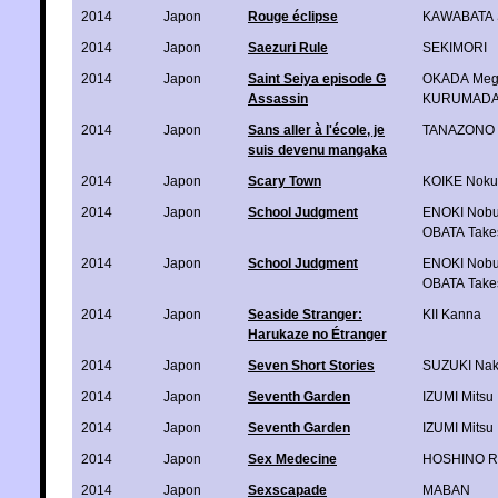
2014
Japon
Rouge éclipse
KAWABATA S
2014
Japon
Saezuri Rule
SEKIMORI
2014
Japon
Saint Seiya episode G
OKADA Me
Assassin
KURUMADA
2014
Japon
Sans aller à l'école, je
TANAZONO S
suis devenu mangaka
2014
Japon
Scary Town
KOIKE Noku
2014
Japon
School Judgment
ENOKI Nobu
OBATA Take
2014
Japon
School Judgment
ENOKI Nobu
OBATA Take
2014
Japon
Seaside Stranger:
KII Kanna
Harukaze no Étranger
2014
Japon
Seven Short Stories
SUZUKI Na
2014
Japon
Seventh Garden
IZUMI Mitsu
2014
Japon
Seventh Garden
IZUMI Mitsu
2014
Japon
Sex Medecine
HOSHINO Ry
2014
Japon
Sexscapade
MABAN