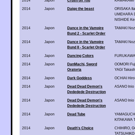
2014
Japon
Crush on You
KAWAKAMI C
2014
Japon
Daigo the beast
ORISAKA Ita
UMEHARA D
NISHIDE Ke
2014
Japon
Dance in the Vampire
TAMAKI No
Bund 2 - Scarlet Order
2014
Japon
Dance in the Vampire
TAMAKI No
Bund II - Scarlet Order
2014
Japon
Dancing Colors
FURUKAWA 
2014
Japon
DanMachi, Sword
OOMORI Fuj
Oratoria
YAGI Takash
2014
Japon
Dark Goddess
OCHIAI Hir
2014
Japon
Dead Dead Demon's
ASANO Inio
Dededede Destruction
2014
Japon
Dead Dead Demon's
ASANO Inio
Dededede Destruction
2014
Japon
Dead Tube
YAMAGUCHI
KITAKAWA T
2014
Japon
Death's Choice
CHIHIRO
,
G
TATSUHIKO