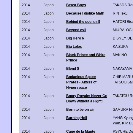
2014
Japon
Beast Boys
TAKADA Ron
2014
Japon
Because I dislike Math
RIN Teku
2014
Japon
Behind the scenes!!
HATORI Bis
2014
Japon
Beyond evil
MIURA
,
OG
2014
Japon
Big Hero 6
DISNEY
,
UE
2014
Japon
Big Lolos
KAIZUKA
2014
Japon
Black Prince and White
MAKINO
Prince
2014
Japon
Blend S
NAKAYAMA 
2014
Japon
Bodacious Space
CHIBIMARU
Pirates - Abyss of
TATSUO Sai
Hyperspace
2014
Japon
Booty Royale: Never Go
TAKATOU R
Down Without a Fight!
2014
Japon
Born to be on air
SAMURA Hir
2014
Japon
Burning Hell
YANG Kyung
Wan
,
KIM E
2014
Japon
Cage de la Mante
PSYCHE Del