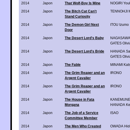
2014
Japon
That Wolf-Boy Is Mine
NOGIRI You
2014
Japon
The Bitch Cat Can't
TENNOHJI 
Stand Curiosity
2014
Japon
The Demon Girl Next
ITOU Izumo
Door
2014
Japon
The Desert Lord's Baby
NAGASAWA 
GATES Olivi
2014
Japon
The Desert Lord's Bride
HANADA Sa
GATES Olivi
2014
Japon
The Fable
MINAMI Kat
2014
Japon
The Grim Reaper and an
IRONO
Argent Cavalier
2014
Japon
The Grim Reaper and an
IRONO
Argent Cavalier
2014
Japon
The House in Fata
KANEMUN
Morgana
HANADA Ke
2014
Japon
The Job of a Service
ISAO
Committee Member
2014
Japon
The Men Who Created
OWADA Hid