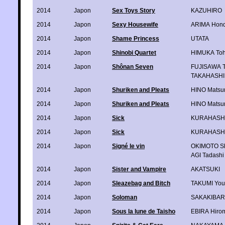
2014
Japon
Sex Toys Story
KAZUHIRO
2014
Japon
Sexy Housewife
ARIMA Hon
2014
Japon
Shame Princess
UTATA
2014
Japon
Shinobi Quartet
HIMUKA Toh
2014
Japon
Shônan Seven
FUJISAWA T
TAKAHASHI 
2014
Japon
Shuriken and Pleats
HINO Matsur
2014
Japon
Shuriken and Pleats
HINO Matsur
2014
Japon
Sick
KURAHASHI
2014
Japon
Sick
KURAHASHI
2014
Japon
Signé le vin
OKIMOTO S
AGI Tadashi
2014
Japon
Sister and Vampire
AKATSUKI
2014
Japon
Sleazebag and Bitch
TAKUMI You
2014
Japon
Soloman
SAKAKIBAR
2014
Japon
Sous la lune de Taisho
EBIRA Hiro