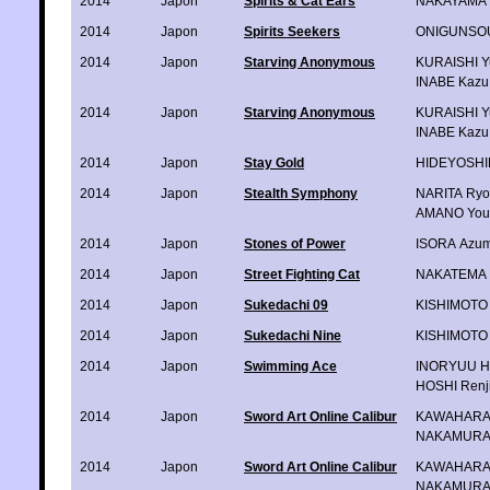
2014
Japon
Spirits & Cat Ears
NAKAYAMA 
2014
Japon
Spirits Seekers
ONIGUNSO
2014
Japon
Starving Anonymous
KURAISHI Y
INABE Kazu
2014
Japon
Starving Anonymous
KURAISHI Y
INABE Kazu
2014
Japon
Stay Gold
HIDEYOSHI
2014
Japon
Stealth Symphony
NARITA Ry
AMANO Youi
2014
Japon
Stones of Power
ISORA Azum
2014
Japon
Street Fighting Cat
NAKATEMA
2014
Japon
Sukedachi 09
KISHIMOTO 
2014
Japon
Sukedachi Nine
KISHIMOTO 
2014
Japon
Swimming Ace
INORYUU H
HOSHI Renj
2014
Japon
Sword Art Online Calibur
KAWAHARA 
NAKAMURA
2014
Japon
Sword Art Online Calibur
KAWAHARA 
NAKAMURA