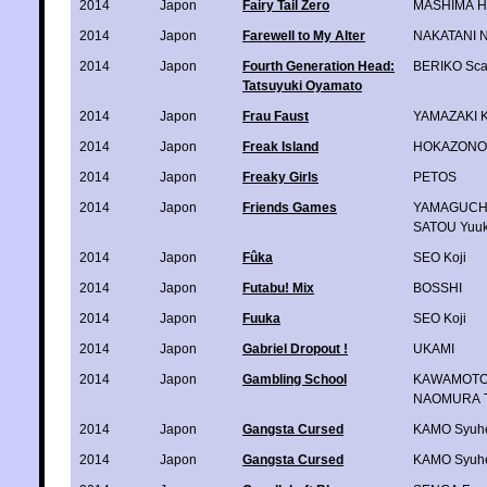
2014
Japon
Fairy Tail Zero
MASHIMA H
2014
Japon
Farewell to My Alter
NAKATANI N
2014
Japon
Fourth Generation Head:
BERIKO Scar
Tatsuyuki Oyamato
2014
Japon
Frau Faust
YAMAZAKI K
2014
Japon
Freak Island
HOKAZONO
2014
Japon
Freaky Girls
PETOS
2014
Japon
Friends Games
YAMAGUCHI
SATOU Yuuk
2014
Japon
Fûka
SEO Koji
2014
Japon
Futabu! Mix
BOSSHI
2014
Japon
Fuuka
SEO Koji
2014
Japon
Gabriel Dropout !
UKAMI
2014
Japon
Gambling School
KAWAMOTO
NAOMURA T
2014
Japon
Gangsta Cursed
KAMO Syuh
2014
Japon
Gangsta Cursed
KAMO Syuh