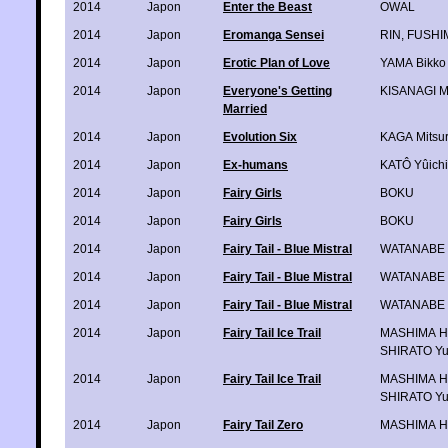
2014
Japon
Enter the Beast
OWAL
2014
Japon
Eromanga Sensei
RIN
,
FUSHIM
2014
Japon
Erotic Plan of Love
YAMA Bikko
2014
Japon
Everyone's Getting
KISANAGI M
Married
2014
Japon
Evolution Six
KAGA Mitsu
2014
Japon
Ex-humans
KATÔ Yûichi
2014
Japon
Fairy Girls
BOKU
2014
Japon
Fairy Girls
BOKU
2014
Japon
Fairy Tail - Blue Mistral
WATANABE 
2014
Japon
Fairy Tail - Blue Mistral
WATANABE 
2014
Japon
Fairy Tail - Blue Mistral
WATANABE 
2014
Japon
Fairy Tail Ice Trail
MASHIMA H
SHIRATO Yu
2014
Japon
Fairy Tail Ice Trail
MASHIMA H
SHIRATO Yu
2014
Japon
Fairy Tail Zero
MASHIMA H