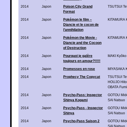
2014
Japon
Poison City Grand
TSUTSUI Te
Format
2014
Japon
Pokémon le film –
KITAMURA K
Diancie et le cocon de
l’annihilation
2014
Japon
Pokémon the Movie -
KITAMURA K
Diancie and the Cocoon
of Destruction
2014
Japon
Pourquoi je galère
MAKI Kyôko
toujours en amour?!!!!!
2014
Japon
Promesses en rose
MIYASAKA 
2014
Japon
Prophecy The Copycat
TSUTSUI Te
HOUJO Hito
OBATA Fum
2014
Japon
Psycho-Pass: Inspector
GOTOU Mido
Shinya Kogami
SAI Natsuo
2014
Japon
Psycho-Pass - Inspector
GOTOU Mido
Shinya
SAI Natsuo
2014
Japon
Psycho-Pass Saison 2
GOTOU Mido
SAI Natsuo