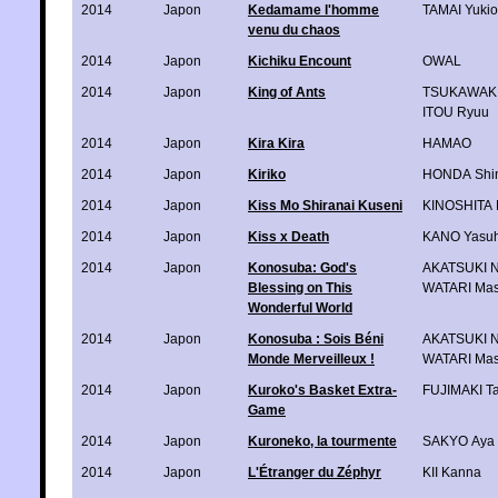
2014
Japon
Kedamame l'homme
TAMAI Yukio
venu du chaos
2014
Japon
Kichiku Encount
OWAL
2014
Japon
King of Ants
TSUKAWAKI
ITOU Ryuu
2014
Japon
Kira Kira
HAMAO
2014
Japon
Kiriko
HONDA Shi
2014
Japon
Kiss Mo Shiranai Kuseni
KINOSHITA 
2014
Japon
Kiss x Death
KANO Yasuh
2014
Japon
Konosuba: God's
AKATSUKI 
Blessing on This
WATARI Mas
Wonderful World
2014
Japon
Konosuba : Sois Béni
AKATSUKI 
Monde Merveilleux !
WATARI Mas
2014
Japon
Kuroko's Basket Extra-
FUJIMAKI Ta
Game
2014
Japon
Kuroneko, la tourmente
SAKYO Aya
2014
Japon
L'Étranger du Zéphyr
KII Kanna