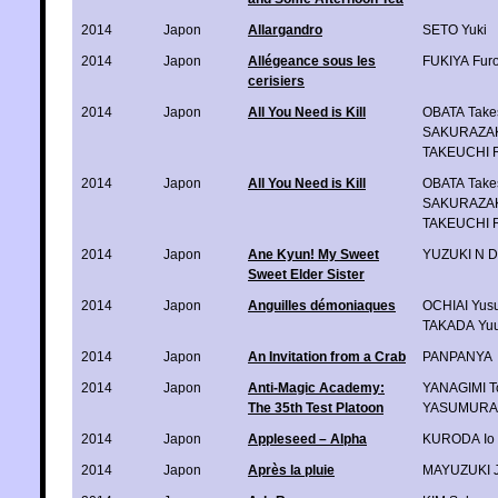
2014
Japon
Allargandro
SETO Yuki
2014
Japon
Allégeance sous les
FUKIYA Fur
cerisiers
2014
Japon
All You Need is Kill
OBATA Take
SAKURAZAK
TAKEUCHI 
2014
Japon
All You Need is Kill
OBATA Take
SAKURAZAK
TAKEUCHI 
2014
Japon
Ane Kyun! My Sweet
YUZUKI N D
Sweet Elder Sister
2014
Japon
Anguilles démoniaques
OCHIAI Yus
TAKADA Yu
2014
Japon
An Invitation from a Crab
PANPANYA
2014
Japon
Anti-Magic Academy:
YANAGIMI T
The 35th Test Platoon
YASUMURA 
2014
Japon
Appleseed – Alpha
KURODA Io
2014
Japon
Après la pluie
MAYUZUKI 