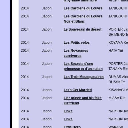
labyrinthe millénaire
ATORI Haru
2014
Japon
Les Gardiens du Louvre
TANIGUCHI 
2014
Japon
Les Gardiens du Louvre
TANIGUCHI 
Noir et Blanc
2014
Japon
Le Souverain du désert
PORTER Ja
SHIMENO T
2014
Japon
Les Petits vélos
KOYAMA Ke
2014
Japon
Les Royaumes
HATA Yui
carnivores
2014
Japon
Les Secrets d'une
PORTER Ja
princesse et d'un sultan
TANAKA Ri
2014
Japon
Les Trois Mousquetaires
DUMAS Ale
RUSSKEY
2014
Japon
Let's Get Married
KISANAGI M
2014
Japon
Liar prince and his fake
MIASA Rin
Girlfriend
2014
Japon
Links
NATSUKI Ki
2014
Japon
Links
NATSUKI Ki
2014
Japon
Little Hero
WAKASA