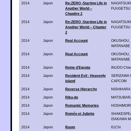
2014
Japon
Re:ZERO -Starting Life in
NAGATSUKI 
Another World –
FUUGETSU 
Chapitre 2
2014
Japon
Re:ZERO -Starting Life in
NAGATSUKI 
Another World – Chapter
FUUGETSU 
2
2014
Japon
Real Account
OKUSHOU
,
WATANABE 
2014
Japon
Real Account
OKUSHOU
,
WATANABE 
2014
Japon
Reine d'Egypte
INUDO Chie
2014
Japon
Resident Evil - Heavenly
SERIZAWA 
island
CAPCOM
2014
Japon
Reverse Hierarchy
NISHIHARA 
2014
Japon
Riku-do
MATSUBARA 
2014
Japon
Romantic Memories
HOSHIMORI
2014
Japon
Roméo et Juliette
SHAKESPEA
ISAKAWA M
2014
Japon
Room
61Chi