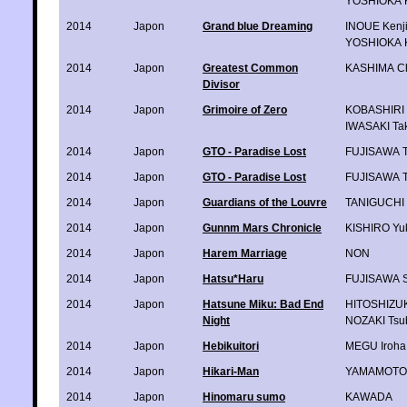
YOSHIOKA K
2014
Japon
Grand blue Dreaming
INOUE Kenj
YOSHIOKA K
2014
Japon
Greatest Common
KASHIMA Ch
Divisor
2014
Japon
Grimoire of Zero
KOBASHIRI 
IWASAKI Ta
2014
Japon
GTO - Paradise Lost
FUJISAWA T
2014
Japon
GTO - Paradise Lost
FUJISAWA T
2014
Japon
Guardians of the Louvre
TANIGUCHI 
2014
Japon
Gunnm Mars Chronicle
KISHIRO Yuk
2014
Japon
Harem Marriage
NON
2014
Japon
Hatsu*Haru
FUJISAWA S
2014
Japon
Hatsune Miku: Bad End
HITOSHIZU
Night
NOZAKI Tsu
2014
Japon
Hebikuitori
MEGU Iroha
2014
Japon
Hikari-Man
YAMAMOTO 
2014
Japon
Hinomaru sumo
KAWADA