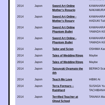
2014
Japon
Sword Art Online
KAWAHARA 
Mother's Rosario
NAKAMURA
2014
Japon
Sword Art Online -
KAWAHARA 
Mother's Rosary
HADUKI Tu
2014
Japon
Sword Art Online
KAWAHARA 
Phantom Bullet
YAMADA Kô
2014
Japon
Sword Art Online -
KAWAHARA 
Phantom Bullet
YAMADA Kô
2014
Japon
Tailor and Scion
OSHIMA Ka
2014
Japon
Tales of Wedding Rings
Maybe
2014
Japon
Tales of Wedding Rings
Maybe
2014
Japon
Tatsuyuki Oyamato the
BERIKO Scar
4th
2014
Japon
Teach Me Love
HIBIKI Ai
2014
Japon
Terra Formars –
SUSAGA Yu
RainHard
TACHIBANA 
2014
Japon
Terrified Teacher at
TANAKA Ma
Ghoul School