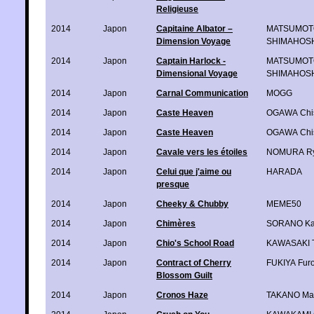
Religieuse
2014
Japon
Capitaine Albator –
MATSUMOTO 
Dimension Voyage
SHIMAHOSHI
2014
Japon
Captain Harlock -
MATSUMOTO 
Dimensional Voyage
SHIMAHOSHI
2014
Japon
Carnal Communication
MOGG
2014
Japon
Caste Heaven
OGAWA Chi
2014
Japon
Caste Heaven
OGAWA Chi
2014
Japon
Cavale vers les étoiles
NOMURA R
2014
Japon
Celui que j'aime ou
HARADA
presque
2014
Japon
Cheeky & Chubby
MEME50
2014
Japon
Chimères
SORANO Kai
2014
Japon
Chio's School Road
KAWASAKI T
2014
Japon
Contract of Cherry
FUKIYA Fur
Blossom Guilt
2014
Japon
Cronos Haze
TAKANO Ma