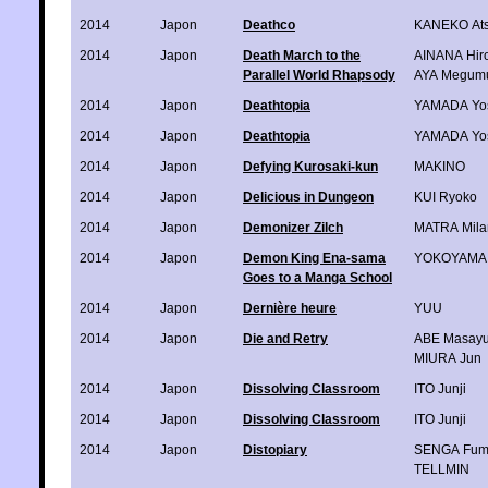
2014
Japon
Deathco
KANEKO Ats
2014
Japon
Death March to the
AINANA Hir
Parallel World Rhapsody
AYA Megum
2014
Japon
Deathtopia
YAMADA Yo
2014
Japon
Deathtopia
YAMADA Yo
2014
Japon
Defying Kurosaki-kun
MAKINO
2014
Japon
Delicious in Dungeon
KUI Ryoko
2014
Japon
Demonizer Zilch
MATRA Mila
2014
Japon
Demon King Ena-sama
YOKOYAMA
Goes to a Manga School
2014
Japon
Dernière heure
YUU
2014
Japon
Die and Retry
ABE Masayu
MIURA Jun
2014
Japon
Dissolving Classroom
ITO Junji
2014
Japon
Dissolving Classroom
ITO Junji
2014
Japon
Distopiary
SENGA Fumi
TELLMIN