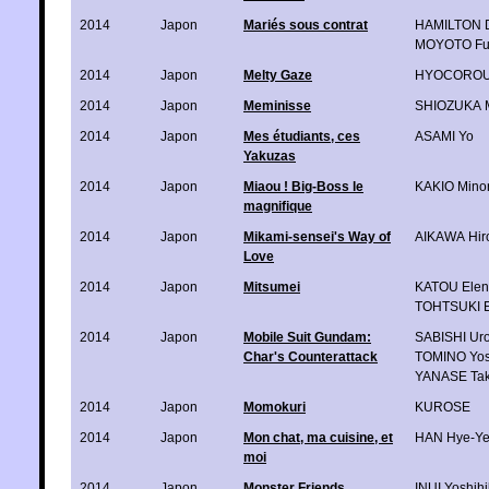
2014
Japon
Mariés sous contrat
HAMILTON 
MOYOTO Fuj
2014
Japon
Melty Gaze
HYOCORO
2014
Japon
Meminisse
SHIOZUKA 
2014
Japon
Mes étudiants, ces
ASAMI Yo
Yakuzas
2014
Japon
Miaou ! Big-Boss le
KAKIO Minor
magnifique
2014
Japon
Mikami-sensei's Way of
AIKAWA Hir
Love
2014
Japon
Mitsumei
KATOU Ele
TOHTSUKI 
2014
Japon
Mobile Suit Gundam:
SABISHI Uro
Char's Counterattack
TOMINO Yos
YANASE Tak
2014
Japon
Momokuri
KUROSE
2014
Japon
Mon chat, ma cuisine, et
HAN Hye-Y
moi
2014
Japon
Monster Friends
INUI Yoshih