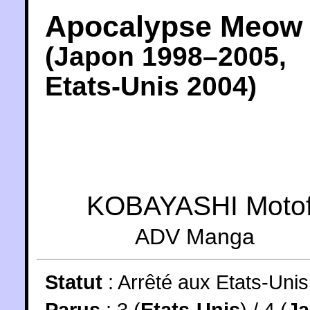
Apocalypse Meow
(
Japon
1998
–2005,
Etats-Unis
2004
)
KOBAYASHI Moto
ADV Manga
Statut
:
Arrêté aux Etats-Uni
Parus
: 3 (
Etats-Unis
) / 4 (
J