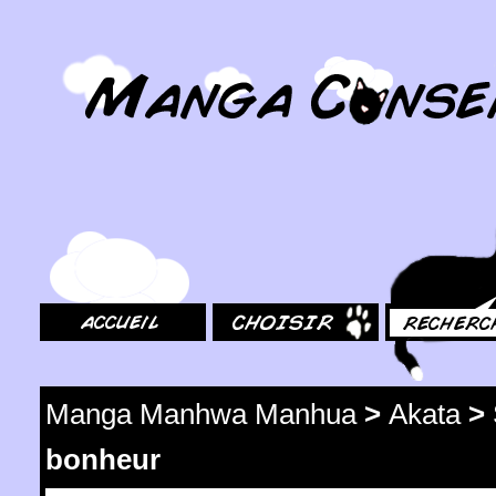
MangaConseil.com
Accueil
Choisir
Rechercher
Manga Manhwa Manhua
>
Akata
>
bonheur