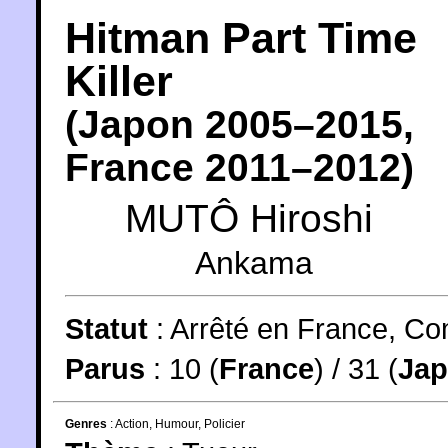
Hitman Part Time
Killer
(
Japon
2005
–2015,
France
2011
–2012)
MUTÔ Hiroshi
Ankama
Statut
:
Arrêté en France, Co
Parus
: 10 (
France
) / 31 (
Ja
Genres
:
Action
,
Humour
,
Policier