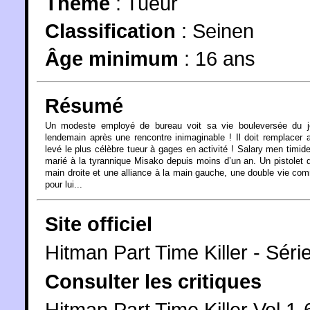
Thème
:
Tueur
Classification
:
Seinen
Âge minimum
:
16 ans
Résumé
Un modeste employé de bureau voit sa vie bouleversée du j
lendemain après une rencontre inimaginable ! Il doit remplacer 
levé le plus célèbre tueur à gages en activité ! Salary men timide,
marié à la tyrannique Misako depuis moins d’un an. Un pistolet 
main droite et une alliance à la main gauche, une double vie c
pour lui...
Site officiel
Hitman Part Time Killer - Sér
Consulter les critiques
Hitman Part Time Killer Vol.1-