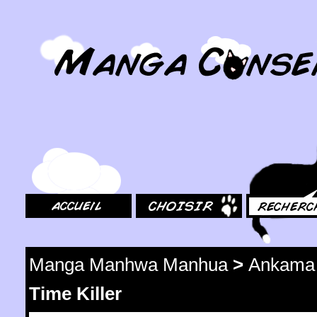
MangaConseil.com
Accueil
Choisir
Rechercher
Manga Manhwa Manhua
>
Ankama
Time Killer