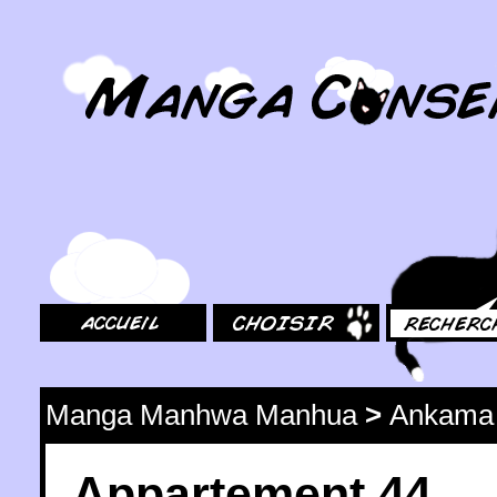
MangaConseil.com
Accueil
Choisir
Rechercher
Manga Manhwa Manhua
>
Ankama
Appartement 44