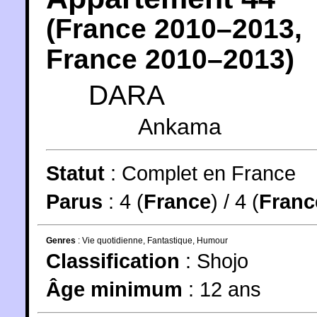
(
France
2010
–2013,
France
2010
–2013)
DARA
Ankama
Statut
:
Complet en France
Parus
: 4 (
France
) / 4 (
Franc
Genres
:
Vie quotidienne
,
Fantastique
,
Humour
Classification
:
Shojo
Âge minimum
:
12 ans