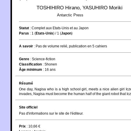
TOSHIHIRO Hirano
,
YASUHIRO Moriki
Antarctic Press
Statut
:
Complet aux Etats-Unis et au Japon
Parus
: 1 (
Etats-Unis
) / 1 (
Japon
)
A savoir
: Pas de volume relié, publication en 5 cahiers
Genre
:
Science-fiction
Classification
:
Shonen
Âge minimum
:
16 ans
Résumé
One day, Nagisa who is a high school girl, meets a nice alien girl Ic
invades, Nagisa must become the human half of the giant robot that Icz
Site officiel
Pas d'informations sur le site de l'éditeur.
Prix
: 10,66 €