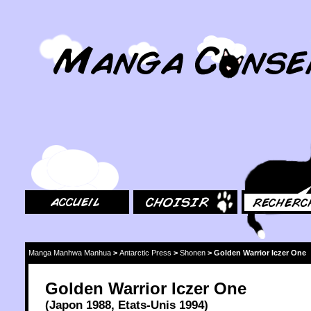
MangaConseil.com
Accueil
Choisir
Rechercher
Manga Manhwa Manhua
>
Antarctic Press
>
Shonen
>
Golden Warrior Iczer One
Golden Warrior Iczer One
(
Japon
1988
,
Etats-Unis
1994
)