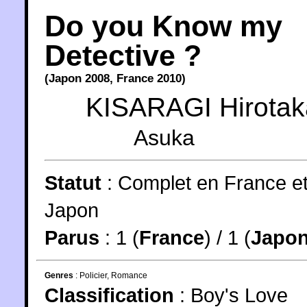
Do you Know my
Detective ?
(
Japon
2008
,
France
2010
)
KISARAGI Hirotak
Asuka
Statut
:
Complet en France e
Japon
Parus
: 1 (
France
) / 1 (
Japo
Genres
:
Policier
,
Romance
Classification
:
Boy's Love