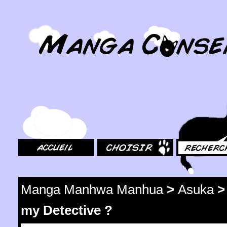
MangaConseil.com
Accueil
Choisir
Rechercher
Manga Manhwa Manhua
>
Asuka
my Detective ?