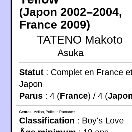
(
Japon
2002
–2004,
France
2009
)
TATENO Makoto
Asuka
Statut
:
Complet en France e
Japon
Parus
: 4 (
France
) / 4 (
Japo
Genres
:
Action
,
Policier
,
Romance
Classification
:
Boy's Love