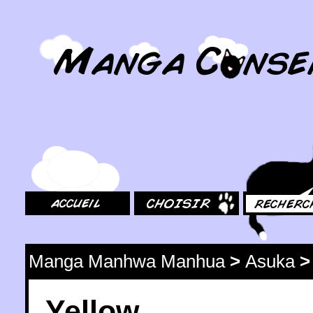
MangaConseil.com
Accueil
Choisir
Rechercher
Manga Manhwa Manhua
>
Asuka
Yellow