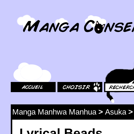
MangaConseil.com
Accueil
Choisir
Rechercher
Manga Manhwa Manhua
>
Asuka
Lyrical Beads