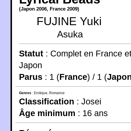
(
Japon
2006
,
France
2009
)
FUJINE Yuki
Asuka
Statut
:
Complet en France e
Japon
Parus
: 1 (
France
) / 1 (
Japo
Genres
:
Erotique
,
Romance
Classification
:
Josei
Âge minimum
:
16 ans