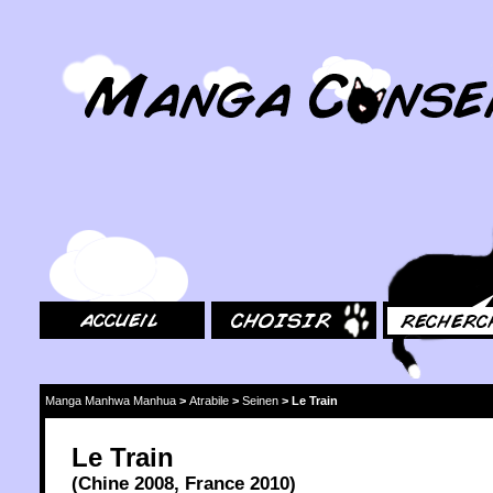
MangaConseil.com
Accueil
Choisir
Rechercher
Manga Manhwa Manhua
>
Atrabile
>
Seinen
>
Le Train
Le Train
(
Chine
2008
,
France
2010
)