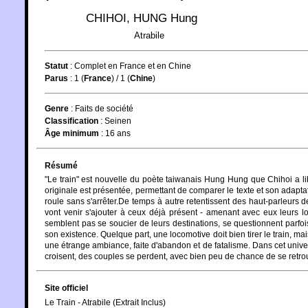
CHIHOI
,
HUNG Hung
Atrabile
Statut
:
Complet en France et en Chine
Parus
: 1 (
France
) / 1 (
Chine
)
Genre
:
Faits de société
Classification
:
Seinen
Âge minimum
:
16 ans
Résumé
"Le train" est nouvelle du poète taiwanais Hung Hung que Chihoi a li
originale est présentée, permettant de comparer le texte et son adap
roule sans s'arrêter.De temps à autre retentissent des haut-parleurs
vont venir s'ajouter à ceux déjà présent - amenant avec eux leurs
semblent pas se soucier de leurs destinations, se questionnent parfoi
son existence. Quelque part, une locomotive doit bien tirer le train, ma
une étrange ambiance, faite d'abandon et de fatalisme. Dans cet univ
croisent, des couples se perdent, avec bien peu de chance de se retrou
Site officiel
Le Train - Atrabile (Extrait Inclus)