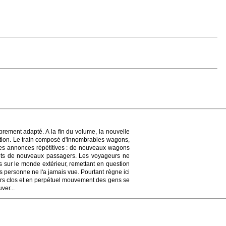
brement adapté. A la fin du volume, la nouvelle
tation. Le train composé d'innombrables wagons,
 des annonces répétitives : de nouveaux wagons
 lots de nouveaux passagers. Les voyageurs ne
s sur le monde extérieur, remettant en question
is personne ne l'a jamais vue. Pourtant règne ici
ers clos et en perpétuel mouvement des gens se
ver...