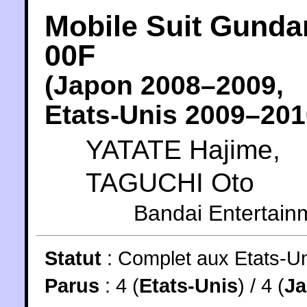
Mobile Suit Gund
00F
(
Japon
2008
–2009,
Etats-Unis
2009
–201
YATATE Hajime
,
TAGUCHI Oto
Bandai Entertain
Statut
:
Complet aux Etats-Un
Parus
: 4 (
Etats-Unis
) / 4 (
J