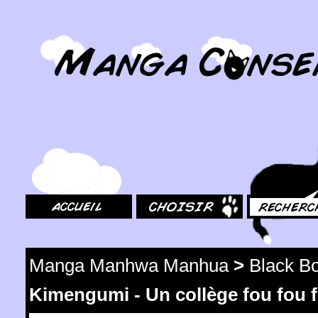
MangaConseil.com
Accueil
Choisir
Rechercher
Manga Manhwa Manhua
>
Black Bo
Kimengumi - Un collège fou fou 