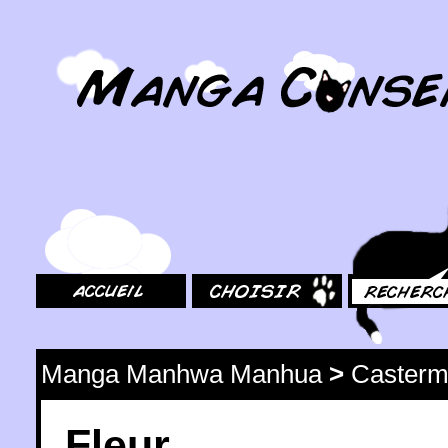
MangaConseil.com
Accueil
Choisir
Rechercher
Manga Manhwa Manhua
>
Caster
Fleur