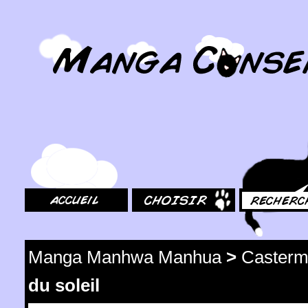
MangaConseil.com
Accueil
Choisir
Rechercher
Manga Manhwa Manhua
>
Caster
du soleil