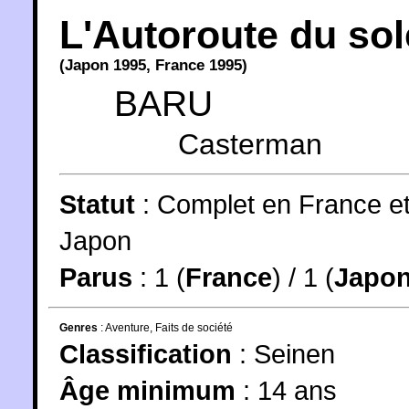
L'Autoroute du sol
(
Japon
1995
,
France
1995
)
BARU
Casterman
Statut
:
Complet en France e
Japon
Parus
: 1 (
France
) / 1 (
Japo
Genres
:
Aventure
,
Faits de société
Classification
:
Seinen
Âge minimum
:
14 ans