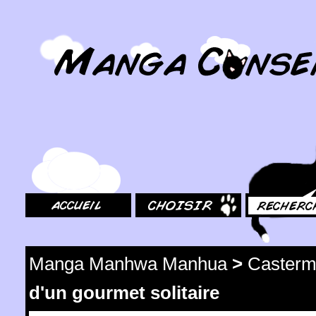
MangaConseil.com
Accueil
Choisir
Rechercher
Manga Manhwa Manhua
>
Caster
d'un gourmet solitaire