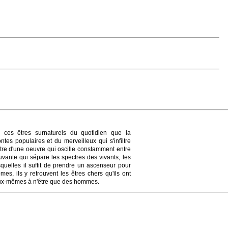
, ces êtres surnaturels du quotidien que la
es populaires et du merveilleux qui s'infiltre
entre d'une oeuvre qui oscille constamment entre
uvante qui sépare les spectres des vivants, les
squelles il suffit de prendre un ascenseur pour
, ils y retrouvent les êtres chers qu'ils ont
t eux-mêmes à n'être que des hommes.