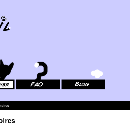
FAQ
Blog
stoires
oires