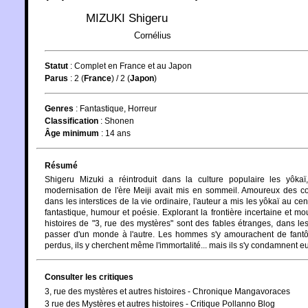
MIZUKI Shigeru
Cornélius
Statut
:
Complet en France et au Japon
Parus
: 2 (
France
) / 2 (
Japon
)
Genres
:
Fantastique
,
Horreur
Classification
:
Shonen
Âge minimum
:
14 ans
Résumé
Shigeru Mizuki a réintroduit dans la culture populaire les yôkaï
modernisation de l'ère Meiji avait mis en sommeil. Amoureux des cont
dans les interstices de la vie ordinaire, l'auteur a mis les yôkaï au c
fantastique, humour et poésie. Explorant la frontière incertaine et mo
histoires de "3, rue des mystères" sont des fables étranges, dans le
passer d'un monde à l'autre. Les hommes s'y amourachent de fantômes
perdus, ils y cherchent même l'immortalité... mais ils s'y condamnen
Consulter les critiques
3, rue des mystères et autres histoires - Chronique Mangavoraces
3 rue des Mystères et autres histoires - Critique Pollanno Blog