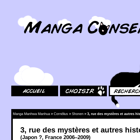
MangaConseil.com
Accueil
Choisir
Rechercher
Manga Manhwa Manhua
>
Cornélius
>
Shonen
>
3, rue des mystères et autres hi
3, rue des mystères et autres hist
(
Japon
?,
France
2006
–2009)