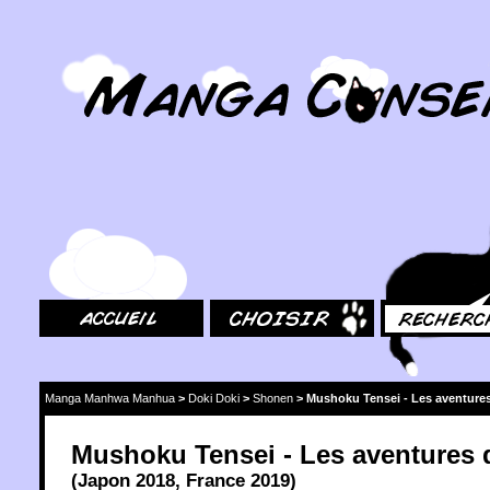
MangaConseil.com
Accueil
Choisir
Rechercher
Manga Manhwa Manhua
>
Doki Doki
>
Shonen
>
Mushoku Tensei - Les aventure
Mushoku Tensei - Les aventures 
(
Japon
2018
,
France
2019
)