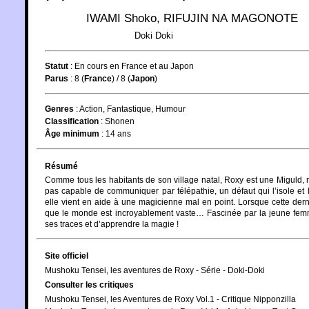
IWAMI Shoko
,
RIFUJIN NA MAGONOTE
Doki Doki
Statut
:
En cours en France et au Japon
Parus
: 8 (
France
) / 8 (
Japon
)
Genres
:
Action
,
Fantastique
,
Humour
Classification
:
Shonen
Âge minimum
:
14 ans
Résumé
Comme tous les habitants de son village natal, Roxy est une Miguld, 
pas capable de communiquer par télépathie, un défaut qui l’isole et lu
elle vient en aide à une magicienne mal en point. Lorsque cette dern
que le monde est incroyablement vaste… Fascinée par la jeune femm
ses traces et d’apprendre la magie !
Site officiel
Mushoku Tensei, les aventures de Roxy - Série - Doki-Doki
Consulter les critiques
Mushoku Tensei, les Aventures de Roxy Vol.1 - Critique Nipponzilla