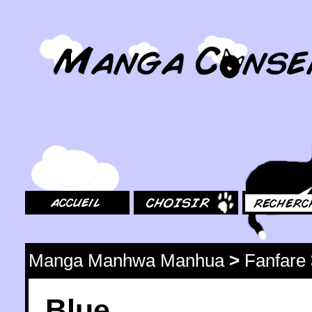
MangaConseil.com
Accueil
Choisir
Rechercher
Manga Manhwa Manhua
>
Fanfare
Blue