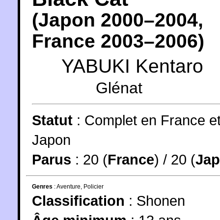
(
Japon
2000
–2004,
France
2003
–2006)
YABUKI Kentaro
Glénat
Statut
:
Complet en France e
Japon
Parus
: 20 (
France
) / 20 (
Ja
Genres
:
Aventure
,
Policier
Classification
:
Shonen