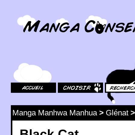
MangaConseil.com
Accueil
Choisir
Rechercher
Manga Manhwa Manhua
>
Glénat
Black Cat