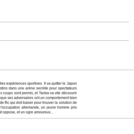
es expériences sportives. Il va quitter le Japon
estins dans une arène secrète pour spectateurs
les coups sont permis, et Tanba va vite découvrir
 et que ses adversaires ont un comportement bien
e flic qui doit baiser pour trouver la solution de
de l'occupation allemande, un jeune homme pris
ut oppose, et un ogre amoureux...