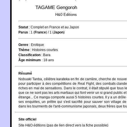
TAGAME Gengoroh
H&0 Editions
Statut
:
Complet en France et au Japon
Parus
: 1 (
France
) / 1 (
Japon
)
Genre
:
Erotique
Thème
:
Histoires courtes
Classification
:
Bara
Âge minimum
:
18 ans
Résumé
Nobuaki Tanba, célèbre karateka en fin de carrière, cherche de nouvell
pour participer à des compétitions de Real Fight, des combats cland
riches en mal de sensations. Dans le contrat, il était stipulé que tous 
que ce ne sont pas les arts martiaux qui font venir un si grand public
étrange... Ce manga comporte aussi 5 histoires courtes. Il y a un drôle d
ses enquètes, un prêtre qui s'est sacrifié pour sauver son village 
dans les tourments de l'anti-communisme japonais, deux frères que to
Site officiel
Site H&O éditions (pas de lien direct vers la fiche possible)