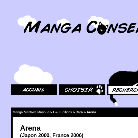
MangaConseil.com
Accueil
Choisir
Rechercher
Manga Manhwa Manhua
>
H&0 Editions
>
Bara
>
Arena
Arena
(
Japon
2000
,
France
2006
)