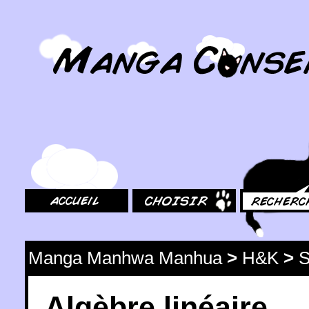
MangaConseil.com
Accueil
Choisir
Rechercher
Manga Manhwa Manhua
>
H&K
>
S
Algèbre linéaire