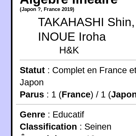
(
Japon
?,
France
2019
)
TAKAHASHI Shin
,
INOUE Iroha
H&K
Statut
:
Complet en France e
Japon
Parus
: 1 (
France
) / 1 (
Japo
Genre
:
Educatif
Classification
:
Seinen