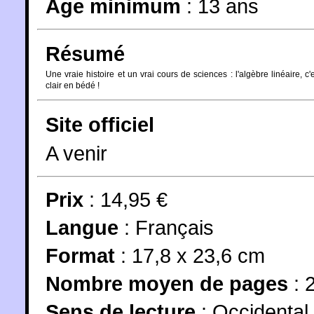
Âge minimum
:
13 ans
Résumé
Une vraie histoire et un vrai cours de sciences : l'algèbre linéaire, c'
clair en bédé !
Site officiel
A venir
Prix
: 14,95 €
Langue
:
Français
Format
: 17,8 x 23,6 cm
Nombre moyen de pages
: 
Sens de lecture
: Occidental