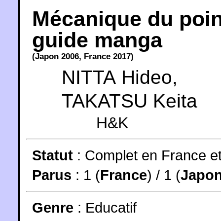
Mécanique du poin
guide manga
(
Japon
2006
,
France
2017
)
NITTA Hideo
,
TAKATSU Keita
H&K
Statut
:
Complet en France e
Parus
: 1 (
France
) / 1 (
Japo
Genre
:
Educatif