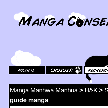
MangaConseil.com
Accueil
Choisir
Rechercher
Manga Manhwa Manhua
>
H&K
>
S
guide manga