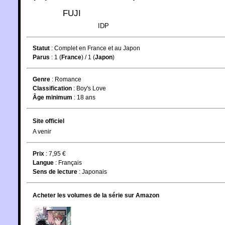
FUJI
IDP
Statut
:
Complet en France et au Japon
Parus
: 1 (
France
) / 1 (
Japon
)
Genre
:
Romance
Classification
:
Boy's Love
Âge minimum
:
18 ans
Site officiel
A venir
Prix
: 7,95 €
Langue
:
Français
Sens de lecture
: Japonais
Acheter les volumes de la série sur Amazon