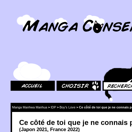
MangaConseil.com
Accueil
Choisir
Rechercher
Manga Manhwa Manhua
>
IDP
>
Boy's Love
>
Ce côté de toi que je ne connais 
Ce côté de toi que je ne connais 
(
Japon
2021
,
France
2022
)