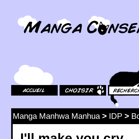
MangaConseil.com
Accueil
Choisir
Rechercher
Manga Manhwa Manhua
>
IDP
>
Bo
I'll make you cry