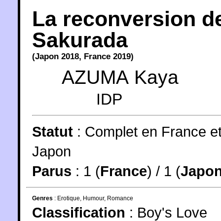
La reconversion d
Sakurada
(
Japon
2018
,
France
2019
)
AZUMA Kaya
IDP
Statut
:
Complet en France e
Japon
Parus
: 1 (
France
) / 1 (
Japo
Genres
:
Erotique
,
Humour
,
Romance
Classification
:
Boy's Love