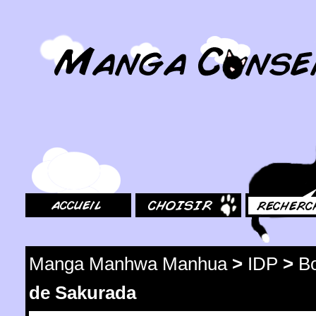
MangaConseil.com
Accueil
Choisir
Rechercher
Manga Manhwa Manhua
>
IDP
>
Bo
de Sakurada