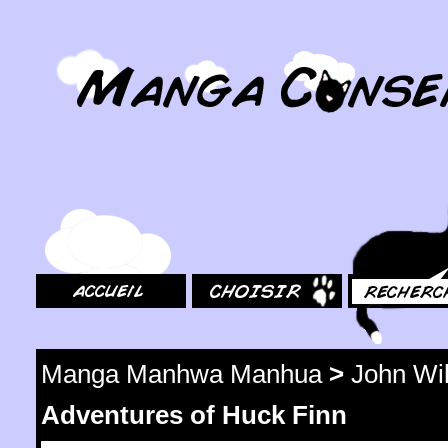
MangaConseil.com
Accueil
Choisir
Rechercher
Manga Manhwa Manhua
>
John Wi
Adventures of Huck Finn