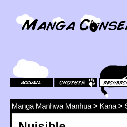
MangaConseil.com
Accueil
Choisir
Rechercher
Manga Manhwa Manhua
>
Kana
>
Nuisible