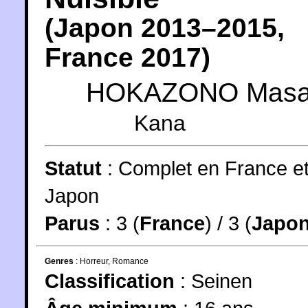
(
Japon
2013
–2015,
France
2017
)
HOKAZONO Masa
Kana
Statut
:
Complet en France e
Japon
Parus
: 3 (
France
) / 3 (
Japo
Genres
:
Horreur
,
Romance
Classification
:
Seinen