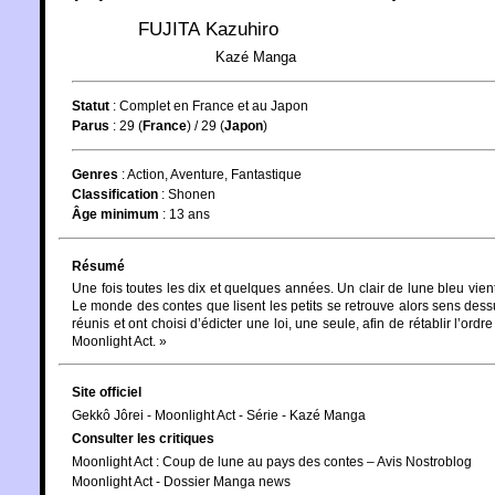
FUJITA Kazuhiro
Kazé Manga
Statut
:
Complet en France et au Japon
Parus
: 29 (
France
) / 29 (
Japon
)
Genres
:
Action
,
Aventure
,
Fantastique
Classification
:
Shonen
Âge minimum
:
13 ans
Résumé
Une fois toutes les dix et quelques années. Un clair de lune bleu vient
Le monde des contes que lisent les petits se retrouve alors sens des
réunis et ont choisi d’édicter une loi, une seule, afin de rétablir l’ordr
Moonlight Act. »
Site officiel
Gekkô Jôrei - Moonlight Act - Série - Kazé Manga
Consulter les critiques
Moonlight Act : Coup de lune au pays des contes – Avis Nostroblog
Moonlight Act - Dossier Manga news