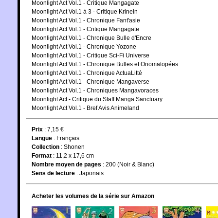
Moonlight Act Vol.1 - Critique Mangagate
Moonlight Act Vol.1 à 3 - Critique Krinein
Moonlight Act Vol.1 - Chronique Fant'asie
Moonlight Act Vol.1 - Critique Mangagate
Moonlight Act Vol.1 - Chronique Bulle d'Encre
Moonlight Act Vol.1 - Chronique Yozone
Moonlight Act Vol.1 - Critique Sci-Fi Universe
Moonlight Act Vol.1 - Chronique Bulles et Onomatopées
Moonlight Act Vol.1 - Chronique ActuaLitté
Moonlight Act Vol.1 - Chronique Mangaverse
Moonlight Act Vol.1 - Chroniques Mangavoraces
Moonlight Act - Critique du Staff Manga Sanctuary
Moonlight Act Vol.1 - Bref Avis Animeland
Prix
: 7,15 €
Langue
:
Français
Collection
:
Shonen
Format
: 11,2 x 17,6 cm
Nombre moyen de pages
: 200 (Noir & Blanc)
Sens de lecture
: Japonais
Acheter les volumes de la série sur Amazon