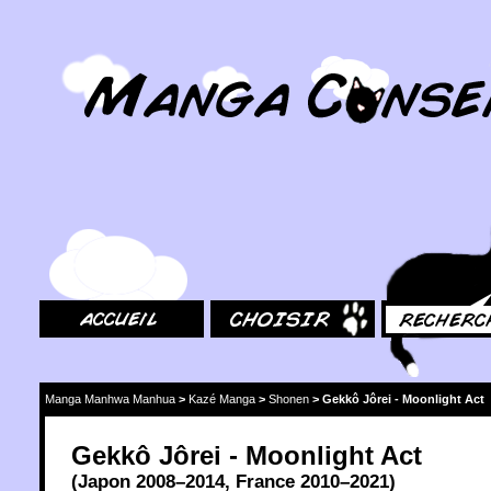
MangaConseil.com
Accueil
Choisir
Rechercher
Manga Manhwa Manhua
>
Kazé Manga
>
Shonen
>
Gekkô Jôrei - Moonlight Act
Gekkô Jôrei - Moonlight Act
(
Japon
2008
–2014,
France
2010
–2021)