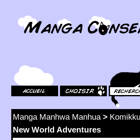
MangaConseil.com
Accueil
Choisir
Rechercher
Manga Manhwa Manhua
>
Komikku
New World Adventures