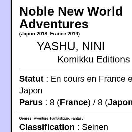
Noble New World
Adventures
(
Japon
2018
,
France
2019
)
YASHU
,
NINI
Komikku Editions
Statut
:
En cours en France e
Japon
Parus
: 8 (
France
) / 8 (
Japo
Genres
:
Aventure
,
Fantastique
,
Fantasy
Classification
:
Seinen