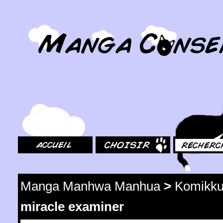
MangaConseil.com
Accueil
Choisir
Rechercher
Manga Manhwa Manhua
>
Komikku
miracle examiner