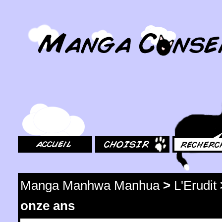
MangaConseil.com
Accueil
Choisir
Rechercher
Manga Manhwa Manhua
>
L'Erudit
onze ans