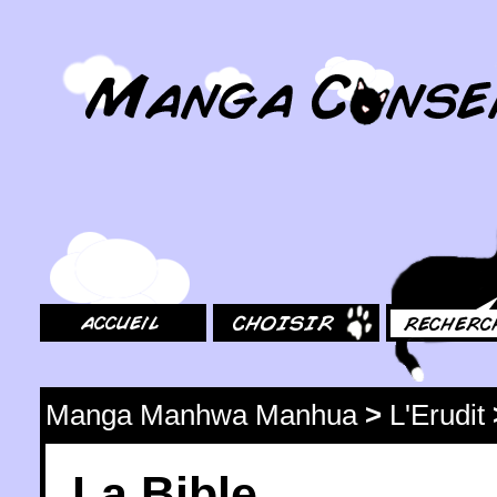
MangaConseil.com
Accueil
Choisir
Rechercher
Manga Manhwa Manhua
>
L'Erudit
La Bible