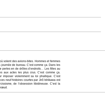
l où volent des avions-bites. Hommes et femmes
 la journée de bureau. C’est comme ça. Dans les
de perles en de drôles d’endroits… Les filles au
les aux actes les plus crus. C’est comme ça.
 imposer violemment sa loi phallique. C’est
es neuf histoires courtes par Jirô Ishikawa est
cissisme, de l’obsession libidineuse. C’est la
e nœud.