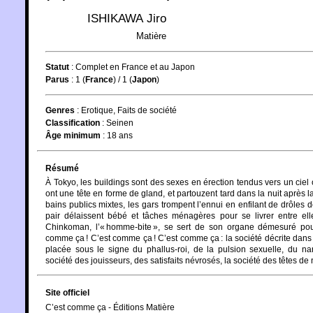
ISHIKAWA Jiro
Matière
Statut
:
Complet en France et au Japon
Parus
: 1 (
France
) / 1 (
Japon
)
Genres
:
Erotique
,
Faits de société
Classification
:
Seinen
Âge minimum
:
18 ans
Résumé
À Tokyo, les buildings sont des sexes en érection tendus vers un cie
ont une tête en forme de gland, et partouzent tard dans la nuit après
bains publics mixtes, les gars trompent l’ennui en enfilant de drôles 
pair délaissent bébé et tâches ménagères pour se livrer entre el
Chinkoman, l’« homme-bite », se sert de son organe démesuré pour
comme ça ! C’est comme ça ! C’est comme ça : la société décrite dans c
placée sous le signe du phallus-roi, de la pulsion sexuelle, du nar
société des jouisseurs, des satisfaits névrosés, la société des têtes d
Site officiel
C’est comme ça - Éditions Matière