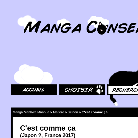
MangaConseil.com
Accueil
Choisir
Rechercher
Manga Manhwa Manhua
>
Matière
>
Seinen
>
C'est comme ça
C'est comme ça
(
Japon
?,
France
2017
)