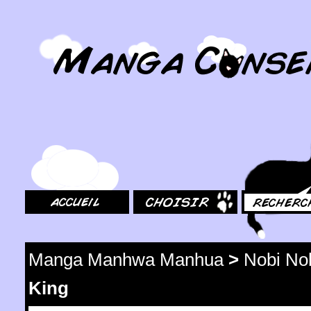
MangaConseil.com
Accueil
Choisir
Rechercher
Manga Manhwa Manhua
>
Nobi No
King