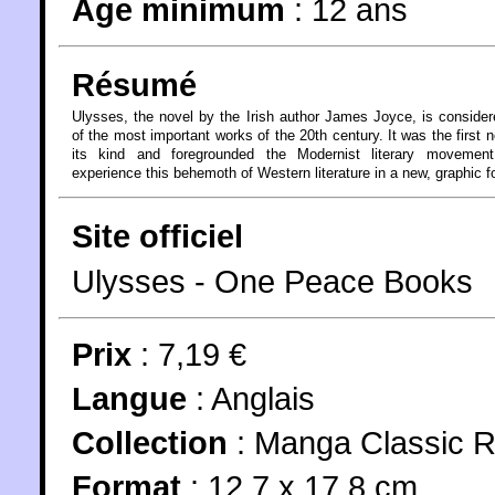
Âge minimum
:
12 ans
Résumé
Ulysses, the novel by the Irish author James Joyce, is conside
of the most important works of the 20th century. It was the first n
its kind and foregrounded the Modernist literary movemen
experience this behemoth of Western literature in a new, graphic f
Site officiel
Ulysses - One Peace Books
Prix
: 7,19 €
Langue
:
Anglais
Collection
:
Manga Classic 
Format
: 12,7 x 17,8 cm