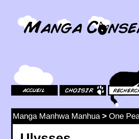
MangaConseil.com
Accueil
Choisir
Rechercher
Manga Manhwa Manhua
>
One Pea
Ulysses