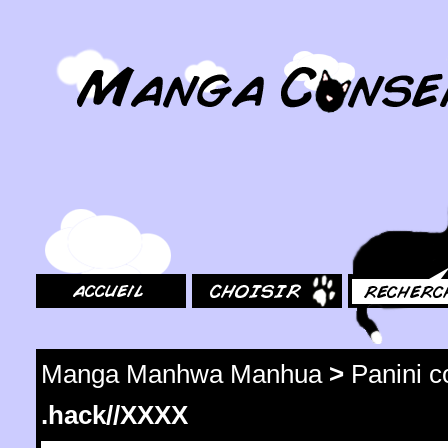
MangaConseil.com
Accueil
Choisir
Rechercher
Manga Manhwa Manhua
>
Panini 
.hack//XXXX