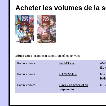
Acheter les volumes de la 
Séries Liées
: d'autres histoires, un même univers.
Panini comics
.hack//Alcor
AMO
IZU
Panini comics
.HACK//G.U.+
MOR
HAM
Panini comics
.Hack - Le bracelet du
IZUM
crépuscule