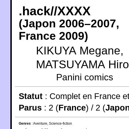
.hack//XXXX
(
Japon
2006
–2007,
France
2009
)
KIKUYA Megane
,
MATSUYAMA Hiro
Panini comics
Statut
:
Complet en France e
Parus
: 2 (
France
) / 2 (
Japo
Genres
:
Aventure
,
Science-fiction