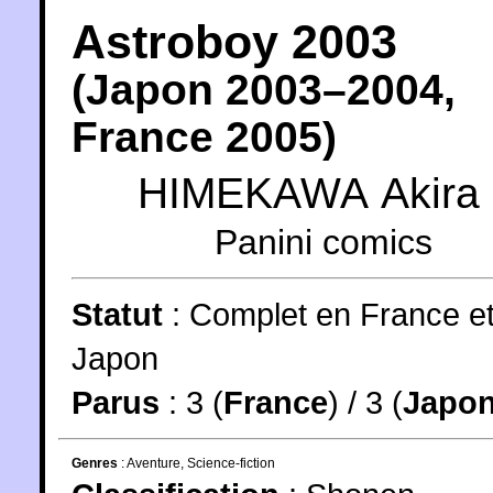
Astroboy 2003
(
Japon
2003
–2004,
France
2005
)
HIMEKAWA Akira
Panini comics
Statut
:
Complet en France e
Japon
Parus
: 3 (
France
) / 3 (
Japo
Genres
:
Aventure
,
Science-fiction