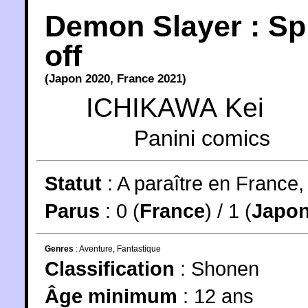
Demon Slayer : Sp
off
(
Japon
2020
,
France
2021
)
ICHIKAWA Kei
Panini comics
Statut
:
A paraître en France
Parus
: 0 (
France
) / 1 (
Japo
Genres
:
Aventure
,
Fantastique
Classification
:
Shonen
Âge minimum
:
12 ans