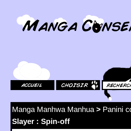
MangaConseil.com
Accueil
Choisir
Rechercher
Manga Manhwa Manhua
>
Panini 
Slayer : Spin-off