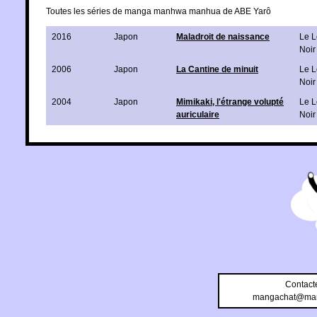
Toutes les séries de manga manhwa manhua de ABE Yarô
2016
Japon
Maladroit de naissance
Le L
Noir
2006
Japon
La Cantine de minuit
Le L
Noir
2004
Japon
Mimikaki, l'étrange volupté
Le L
auriculaire
Noir
Contact
mangachat@man