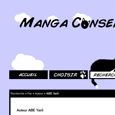
MangaConseil.com
Accueil
Choisir
Rechercher
Recherche
>
Par
>
Auteur
>
ABE Yarô
Auteur ABE Yarô