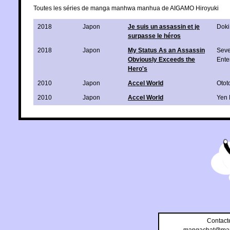
Toutes les séries de manga manhwa manhua de AIGAMO Hiroyuki
2018
Japon
Je suis un assassin et je
Doki
surpasse le héros
2018
Japon
My Status As an Assassin
Sev
Obviously Exceeds the
Ente
Hero's
2010
Japon
Accel World
Otot
2010
Japon
Accel World
Yen 
Contact
mangachat@man