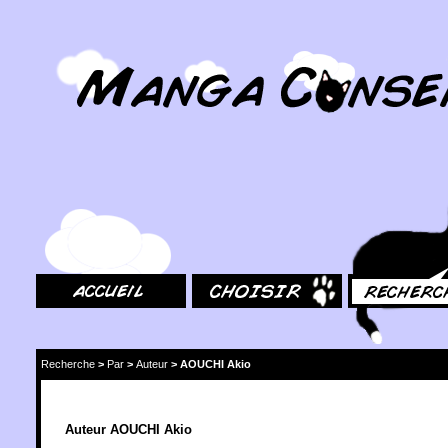
MangaConseil.com
Accueil
Choisir
Rechercher
Recherche
>
Par
>
Auteur
>
AOUCHI Akio
Auteur AOUCHI Akio