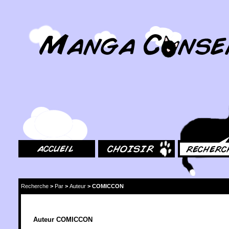
MangaConseil.com
Accueil
Choisir
Rechercher
Recherche
>
Par
>
Auteur
>
COMICCON
Auteur COMICCON