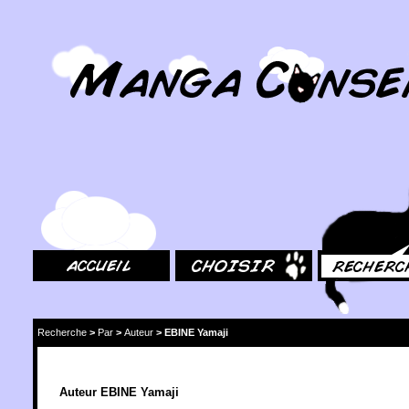
MangaConseil.com
Accueil
Choisir
Rechercher
Recherche
>
Par
>
Auteur
>
EBINE Yamaji
Auteur EBINE Yamaji