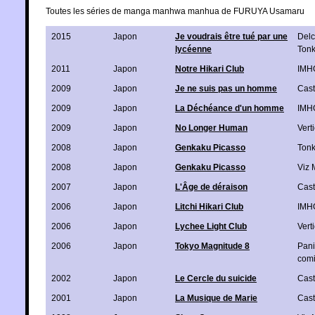
Toutes les séries de manga manhwa manhua de FURUYA Usamaru
2015
Japon
Je voudrais être tué par une
Delc
lycéenne
Ton
2011
Japon
Notre Hikari Club
IMH
2009
Japon
Je ne suis pas un homme
Cas
2009
Japon
La Déchéance d'un homme
IMH
2009
Japon
No Longer Human
Verti
2008
Japon
Genkaku Picasso
Ton
2008
Japon
Genkaku Picasso
Viz 
2007
Japon
L'Âge de déraison
Cas
2006
Japon
Litchi Hikari Club
IMH
2006
Japon
Lychee Light Club
Verti
2006
Japon
Tokyo Magnitude 8
Pani
com
2002
Japon
Le Cercle du suicide
Cas
2001
Japon
La Musique de Marie
Cas