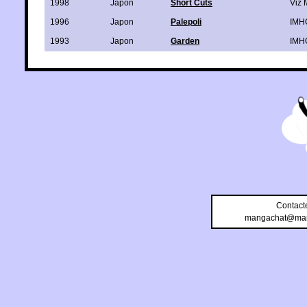
1998
Japon
Short Cuts
Viz 
1996
Japon
Palepoli
IMH
1993
Japon
Garden
IMH
Contact
mangachat@man