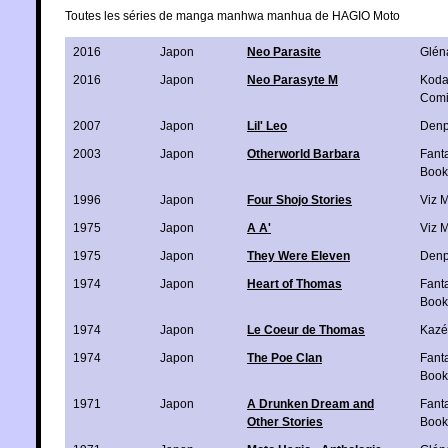
Toutes les séries de manga manhwa manhua de HAGIO Moto
2016
Japon
Neo Parasite
Glén
2016
Japon
Neo Parasyte M
Koda
Comi
2007
Japon
Lil' Leo
Denp
2003
Japon
Otherworld Barbara
Fant
Book
1996
Japon
Four Shojo Stories
Viz 
1975
Japon
A A'
Viz 
1975
Japon
They Were Eleven
Denp
1974
Japon
Heart of Thomas
Fant
Book
1974
Japon
Le Coeur de Thomas
Kazé
1974
Japon
The Poe Clan
Fant
Book
1971
Japon
A Drunken Dream and
Fant
Other Stories
Book