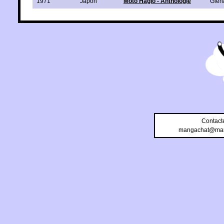
1971
Japon
Moto Hagio - Anthologie
Glén
Contact
mangachat@man